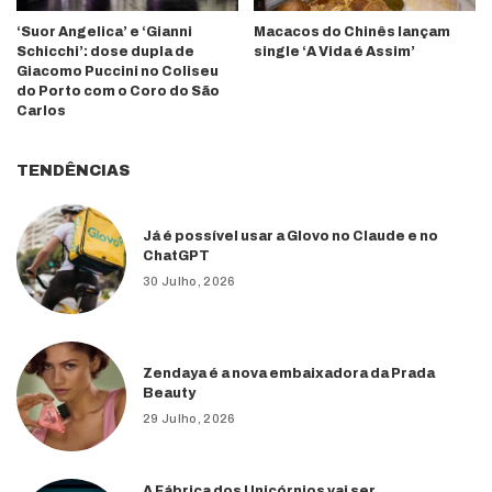
‘Suor Angelica’ e ‘Gianni
Macacos do Chinês lançam
Schicchi’: dose dupla de
single ‘A Vida é Assim’
Giacomo Puccini no Coliseu
do Porto com o Coro do São
Carlos
TENDÊNCIAS
Já é possível usar a Glovo no Claude e no
ChatGPT
30 Julho, 2026
Zendaya é a nova embaixadora da Prada
Beauty
29 Julho, 2026
A Fábrica dos Unicórnios vai ser