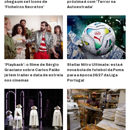
chega um set Icons de
próxima é com ‘Terror na
‘Ficheiros Secretos’
Autoestrada’
‘Playback’: o filme de Sérgio
Stellar Nitro Ultimate: esta é
Graciano sobre Carlos Paião
nova bola de futebol da Puma
já tem trailer e data de estreia
para a época 26/27 da Liga
nos cinemas
Portugal