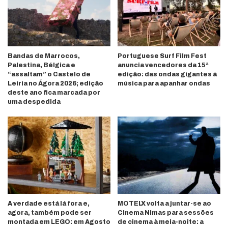
Bandas de Marrocos,
Portuguese Surf Film Fest
Palestina, Bélgica e
anuncia vencedores da 15ª
“assaltam” o Castelo de
edição: das ondas gigantes à
Leiria no Ágora 2026; edição
música para apanhar ondas
deste ano fica marcada por
uma despedida
A verdade está lá fora e,
MOTELX volta a juntar-se ao
agora, também pode ser
Cinema Nimas para sessões
montada em LEGO: em Agosto
de cinema à meia-noite: a