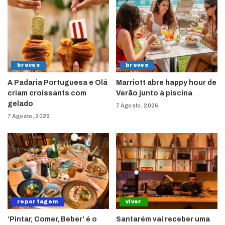
breves
breves
A Padaria Portuguesa e Olá
Marriott abre happy hour de
criam croissants com
Verão junto à piscina
gelado
7 Agosto, 2026
7 Agosto, 2026
reportagem
viver
‘Pintar, Comer, Beber’ é o
Santarém vai receber uma