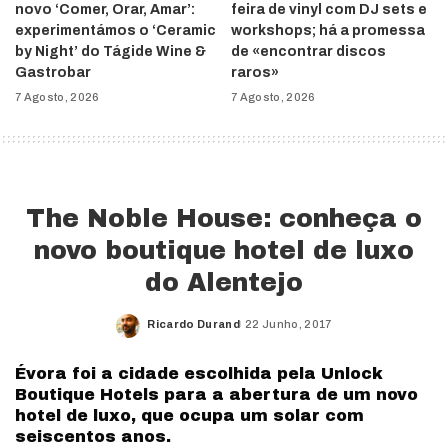
novo ‘Comer, Orar, Amar’:
feira de vinyl com DJ sets e
experimentámos o ‘Ceramic
workshops; há a promessa
by Night’ do Tágide Wine &
de «encontrar discos
Gastrobar
raros»
7 Agosto, 2026
7 Agosto, 2026
The Noble House: conheça o
novo boutique hotel de luxo
do Alentejo
Ricardo Durand
22 Junho, 2017
Posted
by
Évora foi a cidade escolhida pela Unlock
Boutique Hotels para a abertura de um novo
hotel de luxo, que ocupa um solar com
seiscentos anos.