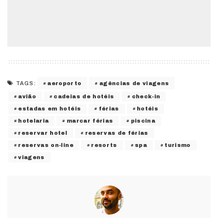
aeroporto
agências de viagens
TAGS:
avião
cadeias de hotéis
check-in
estadas em hotéis
férias
hotéis
hotelaria
marcar férias
piscina
reservar hotel
reservas de férias
reservas on-line
resorts
spa
turismo
viagens