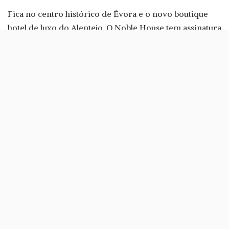
Fica no centro histórico de Évora e o novo boutique
hotel de luxo do Alentejo. O Noble House tem assinatura
do arquitecto Fernando Coelho, que já tinha sido
responsável pela traça do
Monverde Wine Experience
Hotel
.
Fernando Coelho teve a responsabilidade de recuperar
o Solar dos Condes da Lousã, colocando em «destaque
os elementos estruturais da casa», que foram
«meticulosamente restaurados e preservados»,
sublinha Miguel Velez, CEO da
Unlock
.