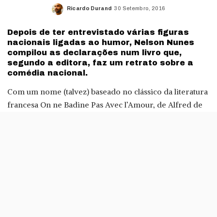
Ricardo Durand
30 Setembro, 2016
Posted
by
Depois de ter entrevistado várias figuras
nacionais ligadas ao humor, Nelson Nunes
compilou as declarações num livro que,
segundo a editora, faz um retrato sobre a
comédia nacional.
Com um nome (talvez) baseado no clássico da literatura
francesa On ne Badine Pas Avec l’Amour, de Alfred de
Musset, este livro compila uma série de conversas do
jornalista e escritor Nelson Nunes com humoristas
portugueses.
Nuno Markl, Herman José, Bruno Nogueira, João
Quadros, Salvador Martinha, Nilton e Filipe Homem
Fonseca (que assina o prefácio), são alguns dos
comediantes que nos contam, por exemplo, os seus