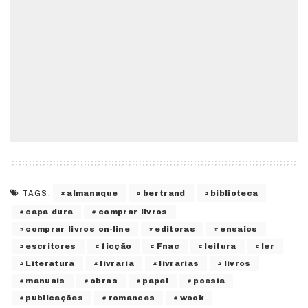
almanaque
bertrand
biblioteca
TAGS:
capa dura
comprar livros
comprar livros on-line
editoras
ensaios
escritores
ficção
Fnac
leitura
ler
Literatura
livraria
livrarias
livros
manuais
obras
papel
poesia
publicações
romances
wook