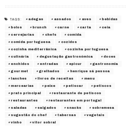
adegas
assados
aves
bebidas
TAGS:
bolos
brunch
carne
carta
ceia
cervejarias
chefs
comida
comida portuguesa
cozidos
cozinha mediterrânica
cozinha portuguesa
culinária
degustação gastronómica
doces
enchidos
entradas
epicur
gastronomia
gourmet
grelhados
henrique sá pessoa
lanches
livros de receitas
menu
mercearias
peixe
petiscar
petiscos
prato principal
restaurante de petiscos
restaurantes
restaurantes em portugal
saladas
salgados
snacks
sobremesa
sugestão do chef
tabernas
vegetais
vinho
vitor sobral