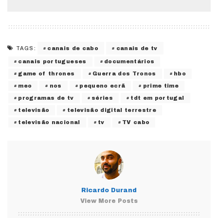
canais de cabo
canais de tv
TAGS:
canais portugueses
documentários
game of thrones
Guerra dos Tronos
hbo
meo
nos
pequeno ecrã
prime time
programas de tv
séries
tdt em portugal
televisão
televisão digital terrestre
televisão nacional
tv
TV cabo
Ricardo Durand
View More Posts