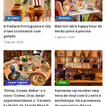
breves
breves
A Padaria Portuguesa e Olá
Marriott abre happy hour de
criam croissants com
Verão junto à piscina
gelado
7 Agosto, 2026
7 Agosto, 2026
reportagem
viver
‘Pintar, Comer, Beber’ é o
Santarém vai receber uma
novo ‘Comer, Orar, Amar’:
feira de vinyl com DJ sets e
experimentámos o ‘Ceramic
workshops; há a promessa
by Night’ do Tágide Wine &
de «encontrar discos