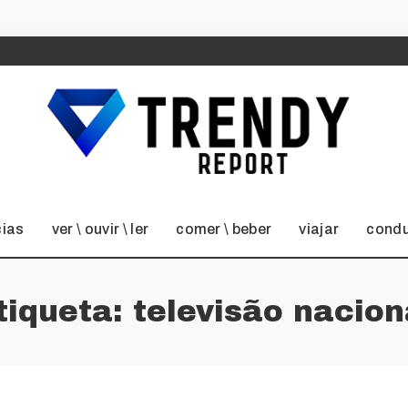
cias
ver \ ouvir \ ler
comer \ beber
viajar
condu
tiqueta:
televisão nacion