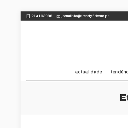
214193988
jornalista@trendy.fidemo.pt
actualidade
tendên
E