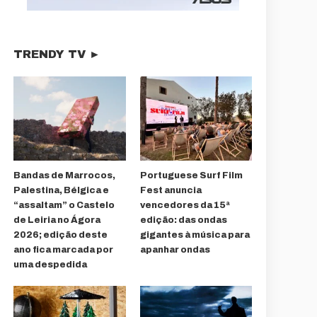
TRENDY TV ►
Bandas de Marrocos,
Portuguese Surf Film
Palestina, Bélgica e
Fest anuncia
“assaltam” o Castelo
vencedores da 15ª
de Leiria no Ágora
edição: das ondas
2026; edição deste
gigantes à música para
ano fica marcada por
apanhar ondas
uma despedida