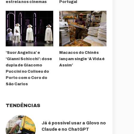
estreia nos cinemas
Portugal
‘Suor Angelica’ e
Macacos do Chinês
‘Gianni Schicchi’: dose
lançam single ‘A Vida é
dupla de Giacomo
Assim’
Puccini no Coliseu do
Porto com o Coro do
São Carlos
TENDÊNCIAS
Já é possível usar a Glovo no
Claude e no ChatGPT