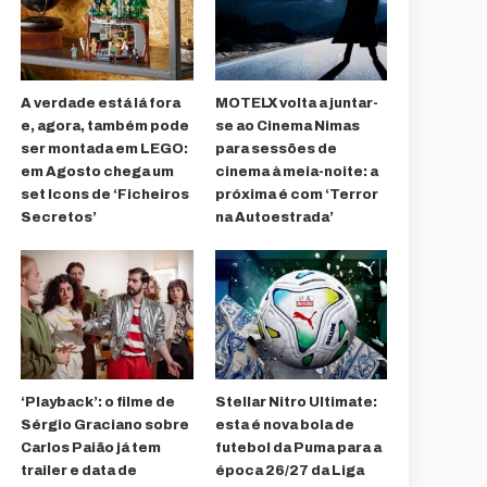
A verdade está lá fora
MOTELX volta a juntar-
e, agora, também pode
se ao Cinema Nimas
ser montada em LEGO:
para sessões de
em Agosto chega um
cinema à meia-noite: a
set Icons de ‘Ficheiros
próxima é com ‘Terror
Secretos’
na Autoestrada’
‘Playback’: o filme de
Stellar Nitro Ultimate:
Sérgio Graciano sobre
esta é nova bola de
Carlos Paião já tem
futebol da Puma para a
trailer e data de
época 26/27 da Liga