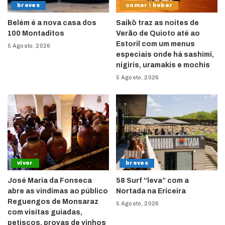
breves
comer \ beber
Belém é a nova casa dos
Saikō traz as noites de
100 Montaditos
Verão de Quioto até ao
Estoril com um menus
5 Agosto, 2026
especiais onde há sashimi,
nigiris, uramakis e mochis
5 Agosto, 2026
viver
breves
José Maria da Fonseca
58 Surf “leva” com a
abre as vindimas ao público
Nortada na Ericeira
Reguengos de Monsaraz
5 Agosto, 2026
com visitas guiadas,
petiscos, provas de vinhos