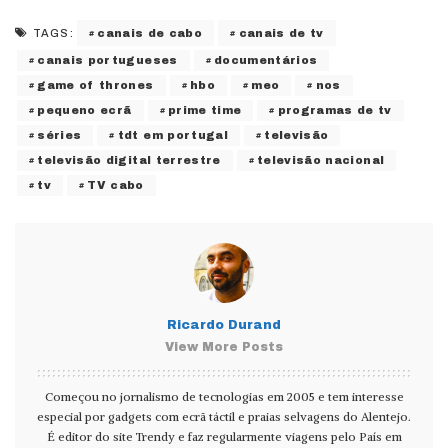
canais de cabo
canais de tv
TAGS:
canais portugueses
documentários
game of thrones
hbo
meo
nos
pequeno ecrã
prime time
programas de tv
séries
tdt em portugal
televisão
televisão digital terrestre
televisão nacional
tv
TV cabo
Ricardo Durand
View More Posts
Começou no jornalismo de tecnologias em 2005 e tem interesse
especial por gadgets com ecrã táctil e praias selvagens do Alentejo.
É editor do site Trendy e faz regularmente viagens pelo País em