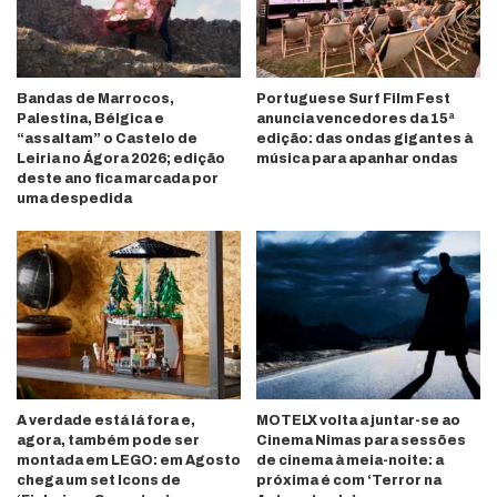
Bandas de Marrocos,
Portuguese Surf Film Fest
Palestina, Bélgica e
anuncia vencedores da 15ª
“assaltam” o Castelo de
edição: das ondas gigantes à
Leiria no Ágora 2026; edição
música para apanhar ondas
deste ano fica marcada por
uma despedida
A verdade está lá fora e,
MOTELX volta a juntar-se ao
agora, também pode ser
Cinema Nimas para sessões
montada em LEGO: em Agosto
de cinema à meia-noite: a
chega um set Icons de
próxima é com ‘Terror na