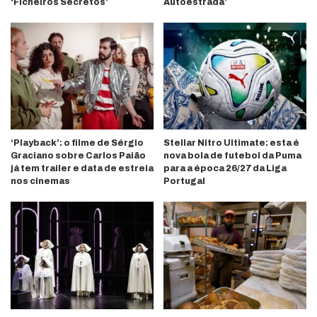
‘Ficheiros Secretos’
Autoestrada’
‘Playback’: o filme de Sérgio
Stellar Nitro Ultimate: esta é
Graciano sobre Carlos Paião
nova bola de futebol da Puma
já tem trailer e data de estreia
para a época 26/27 da Liga
nos cinemas
Portugal