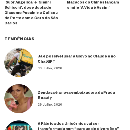
‘Suor Angelica’ e ‘Gianni
Macacos do Chinês lançam
Schicchi’: dose dupla de
single ‘A Vida é Assim’
Giacomo Puccini no Coliseu
do Porto com o Coro do São
Carlos
TENDÊNCIAS
Já é possível usar a Glovo no Claude e no
ChatGPT
30 Julho, 2026
Zendaya é a nova embaixadora da Prada
Beauty
29 Julho, 2026
A Fábrica dos Unicórnios vai ser
transformada num “parque de diversões”