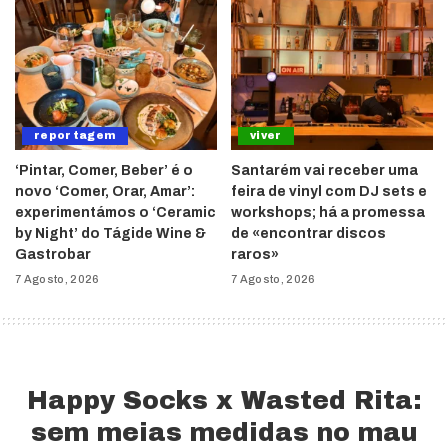
reportagem
viver
‘Pintar, Comer, Beber’ é o
Santarém vai receber uma
novo ‘Comer, Orar, Amar’:
feira de vinyl com DJ sets e
experimentámos o ‘Ceramic
workshops; há a promessa
by Night’ do Tágide Wine &
de «encontrar discos
Gastrobar
raros»
7 Agosto, 2026
7 Agosto, 2026
Happy Socks x Wasted Rita:
sem meias medidas no mau