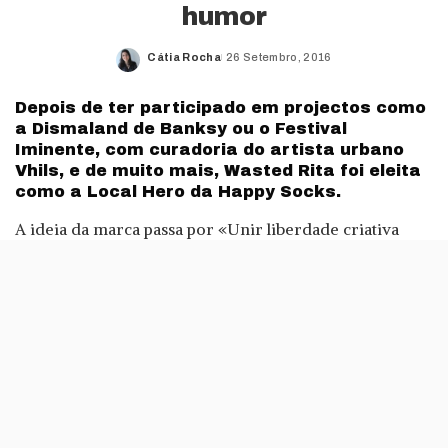
humor
Cátia Rocha
26 Setembro, 2016
Posted
by
Depois de ter participado em projectos como
a Dismaland de Banksy ou o Festival
Iminente, com curadoria do artista urbano
Vhils, e de muito mais, Wasted Rita foi eleita
como a Local Hero da Happy Socks.
A ideia da marca passa por «Unir liberdade criativa
para espalhar felicidade, tanto local como globalmente».
Assim, Wasted Rita, ilustradora de 28 anos, foi a
escolhida em Portugal para esta colaboração.
Falámos com Wasted Rita, além de dar uma vista de
olhos pelas restantes propostas do Local Heroes, que
passa por países como a Índia, Rússia, África do Sul e
muito mais.