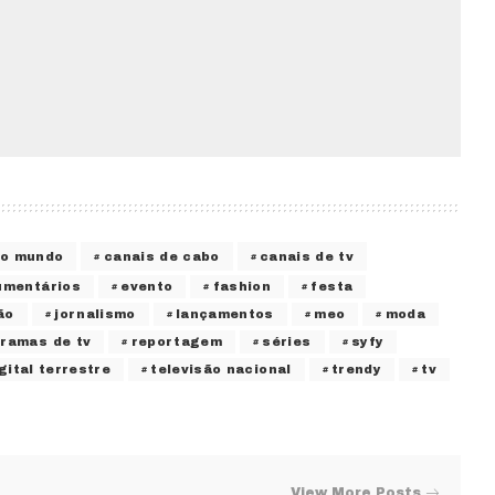
 o mundo
canais de cabo
canais de tv
umentários
evento
fashion
festa
ão
jornalismo
lançamentos
meo
moda
ramas de tv
reportagem
séries
syfy
gital terrestre
televisão nacional
trendy
tv
View More Posts