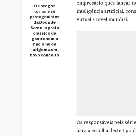
empresário quer lançar no
Os pregos
inteligência artificial, c
tornam-se
protagonistas
virtual a nível mundial.
da Doca de
Santo: o prato
clássico da
gastronomia
nacional dá
origem a um
novo conceito
Os responsáveis pela sér
para a escolha deste tipo 