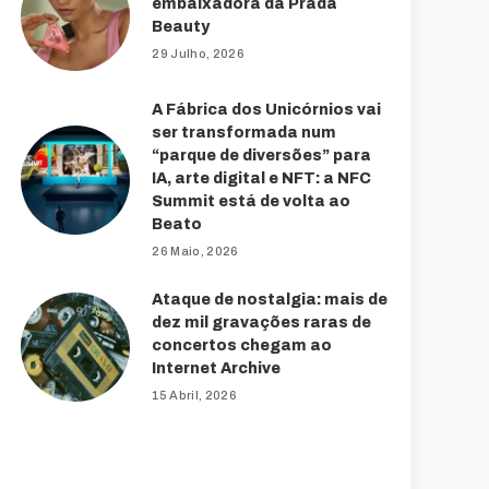
embaixadora da Prada
Beauty
29 Julho, 2026
A Fábrica dos Unicórnios vai
ser transformada num
“parque de diversões” para
IA, arte digital e NFT: a NFC
Summit está de volta ao
Beato
26 Maio, 2026
Ataque de nostalgia: mais de
dez mil gravações raras de
concertos chegam ao
Internet Archive
15 Abril, 2026