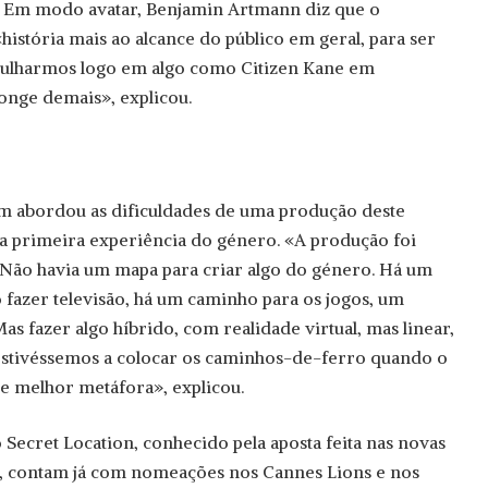
m. Em modo avatar, Benjamin Artmann diz que o
história mais ao alcance do público em geral, para ser
gulharmos logo em algo como Citizen Kane em
 longe demais», explicou.
 abordou as dificuldades de uma produção deste
 da primeira experiência do género. «A produção foi
. Não havia um mapa para criar algo do género. Há um
fazer televisão, há um caminho para os jogos, um
s fazer algo híbrido, com realidade virtual, mas linear,
estivéssemos a colocar os caminhos-de-ferro quando o
 de melhor metáfora», explicou.
io Secret Location, conhecido pela aposta feita nas novas
io, contam já com nomeações nos Cannes Lions e nos