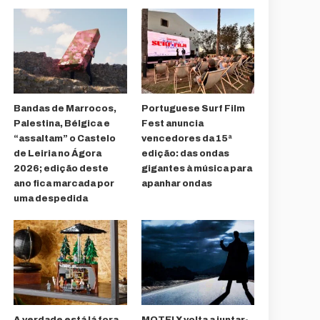
Bandas de Marrocos,
Portuguese Surf Film
Palestina, Bélgica e
Fest anuncia
“assaltam” o Castelo
vencedores da 15ª
de Leiria no Ágora
edição: das ondas
2026; edição deste
gigantes à música para
ano fica marcada por
apanhar ondas
uma despedida
A verdade está lá fora
MOTELX volta a juntar-