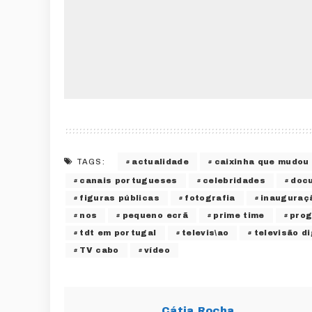
actualidade
caixinha que mudou
TAGS:
canais portugueses
celebridades
doc
figuras públicas
fotografia
inauguraç
nos
pequeno ecrã
prime time
prog
tdt em portugal
televis\ao
televisão di
TV cabo
vídeo
Cátia Rocha