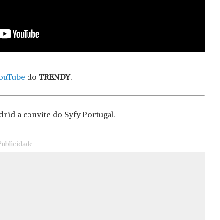
ouTube
do
TRENDY
.
rid a convite do Syfy Portugal.
Publicidade –