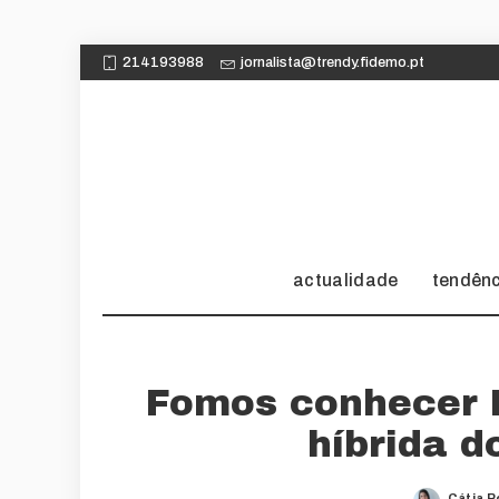
214193988
jornalista@trendy.fidemo.pt
actualidade
tendên
Fomos conhecer H
híbrida d
Cátia 