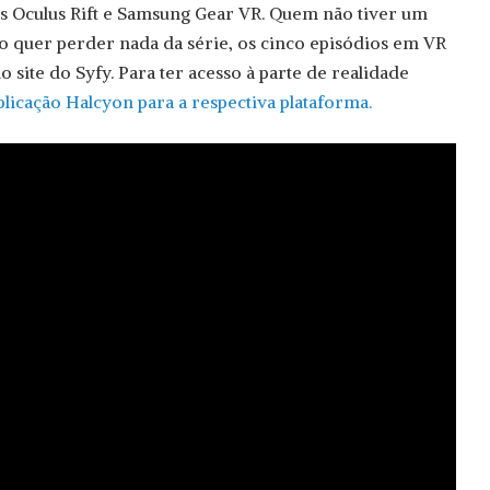
vos Oculus Rift e Samsung Gear VR. Quem não tiver um
o quer perder nada da série, os cinco episódios em VR
o site do Syfy. Para ter acesso à parte de realidade
plicação Halcyon para a respectiva plataforma.