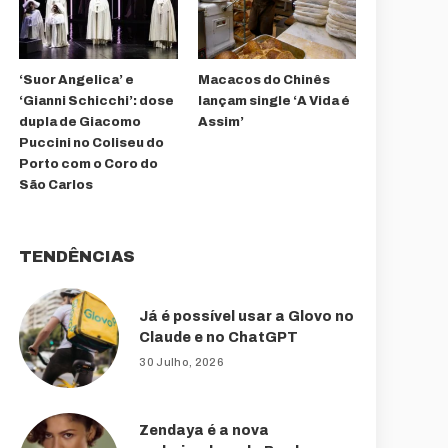
‘Suor Angelica’ e
Macacos do Chinês
‘Gianni Schicchi’: dose
lançam single ‘A Vida é
dupla de Giacomo
Assim’
Puccini no Coliseu do
Porto com o Coro do
São Carlos
TENDÊNCIAS
Já é possível usar a Glovo no
Claude e no ChatGPT
30 Julho, 2026
Zendaya é a nova