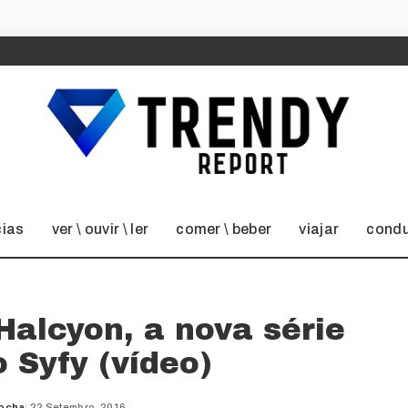
cias
ver \ ouvir \ ler
comer \ beber
viajar
condu
alcyon, a nova série
o Syfy (vídeo)
Rocha
22 Setembro, 2016