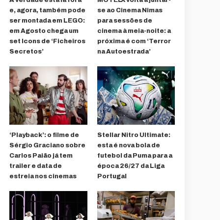
e, agora, também pode
se ao Cinema Nimas
ser montada em LEGO:
para sessões de
em Agosto chega um
cinema à meia-noite: a
set Icons de ‘Ficheiros
próxima é com ‘Terror
Secretos’
na Autoestrada’
‘Playback’: o filme de
Stellar Nitro Ultimate:
Sérgio Graciano sobre
esta é nova bola de
Carlos Paião já tem
futebol da Puma para a
trailer e data de
época 26/27 da Liga
estreia nos cinemas
Portugal