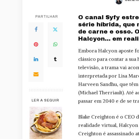
Posted
by
O canal Syfy estre
PARTILHAR
série híbrida, que
de carne e osso. 
Halcyon… em reali
Embora Halcyon aposte fo
clássico para contar a sua
televisão, a trama vai aco
interpretada por Lisa Marc
Harveen Sandhu, que têm a
(Michael Therriault). Até a
passar em 2040 e de se tra
LER A SEGUIR
Blake Creighton é o CEO d
realidade virtual, Halcyo
Creighton é assassinado a