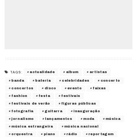
actualidade
album
artistas
TAGS:
banda
bateria
celebridades
concerto
concertos
disco
evento
faixas
fashion
festa
festivais
festivais de verão
figuras públicas
fotografia
guitarra
inauguração
jornalismo
lançamentos
moda
música
música estrangeira
música nacional
orquestra
piano
rádio
reportagem