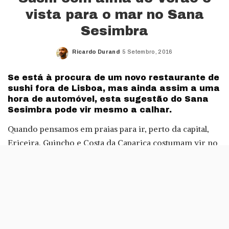
vista para o mar no Sana
Sesimbra
Ricardo Durand
5 Setembro, 2016
Posted
by
Se está à procura de um novo restaurante de
sushi fora de Lisboa, mas ainda assim a uma
hora de automóvel, esta sugestão do Sana
Sesimbra pode vir mesmo a calhar.
Quando pensamos em praias para ir, perto da capital,
Ericeira, Guincho e Costa da Caparica costumam vir no
topo das preferências. No entanto, destinos como
Sesimbra ou, mesmo, Tróia, são autênticas pérolas
situadas de frente para o Atlântico, onde a gastronomia
se une de forma harmoniosa com a paisagem.
Se o peixe grelhado ou o marisco podem ser a