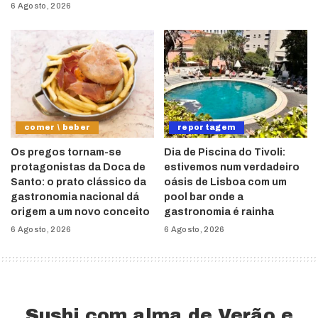
6 Agosto, 2026
comer \ beber
reportagem
Os pregos tornam-se
Dia de Piscina do Tivoli:
protagonistas da Doca de
estivemos num verdadeiro
Santo: o prato clássico da
oásis de Lisboa com um
gastronomia nacional dá
pool bar onde a
origem a um novo conceito
gastronomia é rainha
6 Agosto, 2026
6 Agosto, 2026
Sushi com alma de Verão e