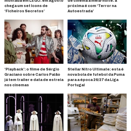
montada em LEGO: em Agosto
de cinema à meia-noite: a
chega um set Icons de
próxima é com ‘Terror na
‘Ficheiros Secretos’
Autoestrada’
‘Playback’: o filme de Sérgio
Stellar Nitro Ultimate: esta é
Graciano sobre Carlos Paião
nova bola de futebol da Puma
já tem trailer e data de estreia
para a época 26/27 da Liga
nos cinemas
Portugal