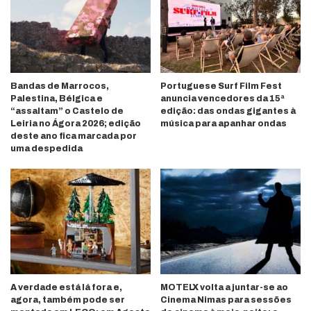
Bandas de Marrocos,
Portuguese Surf Film Fest
Palestina, Bélgica e
anuncia vencedores da 15ª
“assaltam” o Castelo de
edição: das ondas gigantes à
Leiria no Ágora 2026; edição
música para apanhar ondas
deste ano fica marcada por
uma despedida
A verdade está lá fora e,
MOTELX volta a juntar-se ao
agora, também pode ser
Cinema Nimas para sessões