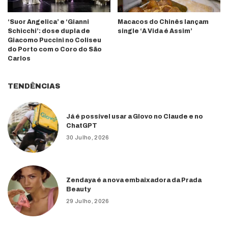
‘Suor Angelica’ e ‘Gianni
Macacos do Chinês lançam
Schicchi’: dose dupla de
single ‘A Vida é Assim’
Giacomo Puccini no Coliseu
do Porto com o Coro do São
Carlos
TENDÊNCIAS
Já é possível usar a Glovo no Claude e no
ChatGPT
30 Julho, 2026
Zendaya é a nova embaixadora da Prada
Beauty
29 Julho, 2026