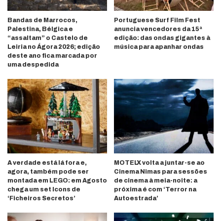
Bandas de Marrocos,
Portuguese Surf Film Fest
Palestina, Bélgica e
anuncia vencedores da 15ª
“assaltam” o Castelo de
edição: das ondas gigantes à
Leiria no Ágora 2026; edição
música para apanhar ondas
deste ano fica marcada por
uma despedida
A verdade está lá fora e,
MOTELX volta a juntar-se ao
agora, também pode ser
Cinema Nimas para sessões
montada em LEGO: em Agosto
de cinema à meia-noite: a
chega um set Icons de
próxima é com ‘Terror na
‘Ficheiros Secretos’
Autoestrada’