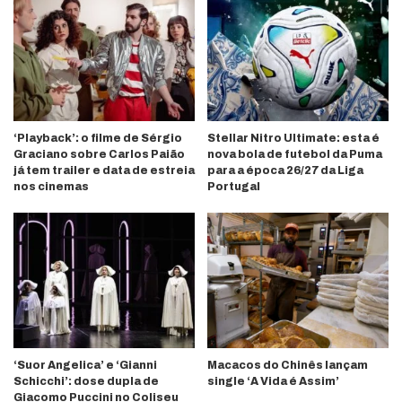
‘Playback’: o filme de Sérgio
Stellar Nitro Ultimate: esta é
Graciano sobre Carlos Paião
nova bola de futebol da Puma
já tem trailer e data de estreia
para a época 26/27 da Liga
nos cinemas
Portugal
‘Suor Angelica’ e ‘Gianni
Macacos do Chinês lançam
Schicchi’: dose dupla de
single ‘A Vida é Assim’
Giacomo Puccini no Coliseu