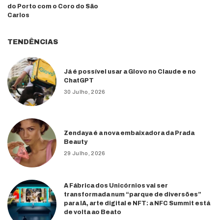
do Porto com o Coro do São
Carlos
TENDÊNCIAS
Já é possível usar a Glovo no Claude e no
ChatGPT
30 Julho, 2026
Zendaya é a nova embaixadora da Prada
Beauty
29 Julho, 2026
A Fábrica dos Unicórnios vai ser
transformada num “parque de diversões”
para IA, arte digital e NFT: a NFC Summit está
de volta ao Beato