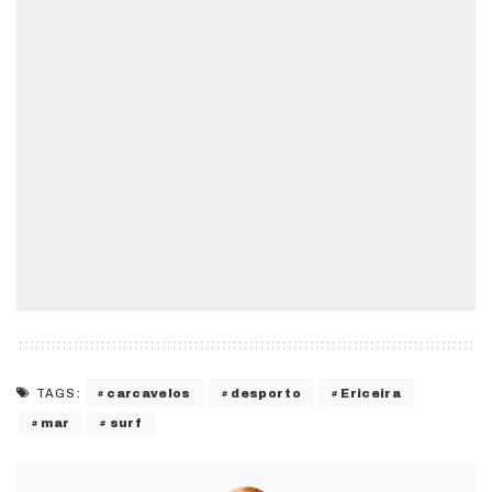
carcavelos
desporto
Ericeira
TAGS:
mar
surf