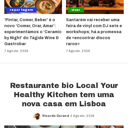
reportagem
viver
‘Pintar, Comer, Beber’ é o
Santarém vai receber uma
novo ‘Comer, Orar, Amar’:
feira de vinyl com DJ sets e
experimentámos o ‘Ceramic
workshops; há a promessa
by Night’ do Tágide Wine &
de «encontrar discos
Gastrobar
raros»
7 Agosto, 2026
7 Agosto, 2026
Restaurante bio Local Your
Healthy Kitchen tem uma
nova casa em Lisboa
Ricardo Durand
2 Agosto, 2018
Posted
by