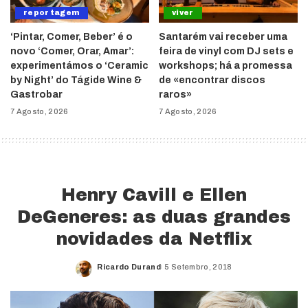
reportagem
viver
‘Pintar, Comer, Beber’ é o
Santarém vai receber uma
novo ‘Comer, Orar, Amar’:
feira de vinyl com DJ sets e
experimentámos o ‘Ceramic
workshops; há a promessa
by Night’ do Tágide Wine &
de «encontrar discos
Gastrobar
raros»
7 Agosto, 2026
7 Agosto, 2026
Henry Cavill e Ellen
DeGeneres: as duas grandes
novidades da Netflix
Ricardo Durand
5 Setembro, 2018
Posted
by