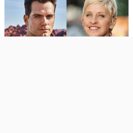
A Netflix acaba de fazer dois grandes
anúncios esta semana que metem ao
barulho o actor Henry Cavill e Ellen
DeGeneres: uma série e um espectáculo da
stand-up.
A grande bomba da semana foi mesmo termos ficado a
saber que Henry Cavill (o Super-Homem dos filmes da
DC) vai ser o protagonista da adaptação a série dos