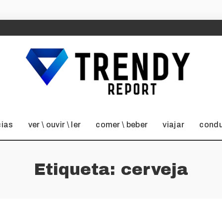
cias
ver \ ouvir \ ler
comer \ beber
viajar
condu
Etiqueta:
cerveja