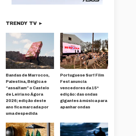
TRENDY TV ►
Bandas de Marrocos,
Portuguese Surf Film
Palestina, Bélgica e
Fest anuncia
“assaltam” o Castelo
vencedores da 15ª
de Leiria no Ágora
edição: das ondas
2026; edição deste
gigantes à música para
ano fica marcada por
apanhar ondas
uma despedida