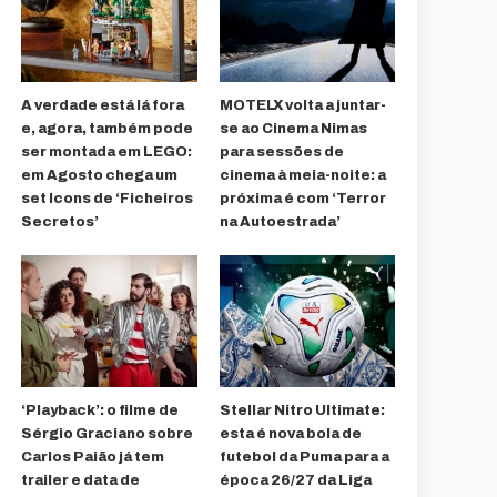
A verdade está lá fora
MOTELX volta a juntar-
e, agora, também pode
se ao Cinema Nimas
ser montada em LEGO:
para sessões de
em Agosto chega um
cinema à meia-noite: a
set Icons de ‘Ficheiros
próxima é com ‘Terror
Secretos’
na Autoestrada’
‘Playback’: o filme de
Stellar Nitro Ultimate:
Sérgio Graciano sobre
esta é nova bola de
Carlos Paião já tem
futebol da Puma para a
trailer e data de
época 26/27 da Liga