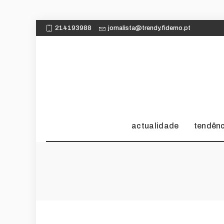
214193988
jornalista@trendy.fidemo.pt
actualidade
tendên