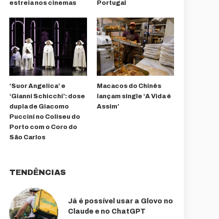
estreia nos cinemas
Portugal
‘Suor Angelica’ e
Macacos do Chinês
‘Gianni Schicchi’: dose
lançam single ‘A Vida é
dupla de Giacomo
Assim’
Puccini no Coliseu do
Porto com o Coro do
São Carlos
TENDÊNCIAS
Já é possível usar a Glovo no
Claude e no ChatGPT