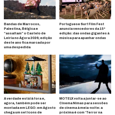
Bandas de Marrocos,
Portuguese Surf Film Fest
Palestina, Bélgica e
anuncia vencedores da 15ª
“assaltam” o Castelo de
edição: das ondas gigantes à
Leiria no Ágora 2026; edição
música para apanhar ondas
deste ano fica marcada por
uma despedida
A verdade está lá fora e,
MOTELX volta a juntar-se ao
agora, também pode ser
Cinema Nimas para sessões
montada em LEGO: em Agosto
de cinema à meia-noite: a
chega um set Icons de
próxima é com ‘Terror na