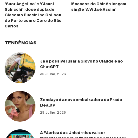
‘Suor Angelica’ e ‘Gianni
Macacos do Chinês lançam
Schicchi’: dose dupla de
single ‘A Vida é Assim’
Giacomo Puccini no Coliseu
do Porto com o Coro do São
Carlos
TENDÊNCIAS
Já é possível usar a Glovo no Claude e no
ChatGPT
30 Julho, 2026
Zendaya é a nova embaixadora da Prada
Beauty
29 Julho, 2026
A Fábrica dos Unicórnios vai ser