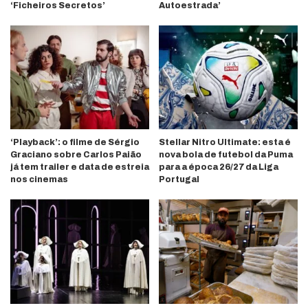
‘Ficheiros Secretos’
Autoestrada’
‘Playback’: o filme de Sérgio
Stellar Nitro Ultimate: esta é
Graciano sobre Carlos Paião
nova bola de futebol da Puma
já tem trailer e data de estreia
para a época 26/27 da Liga
nos cinemas
Portugal