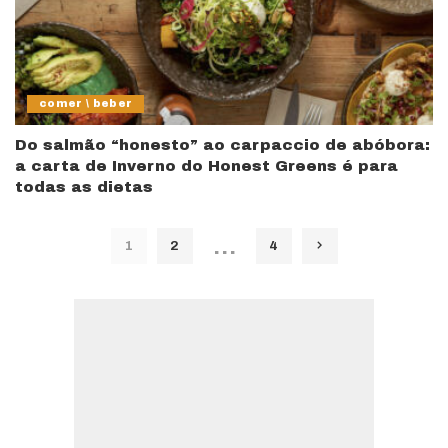
comer \ beber
Do salmão “honesto” ao carpaccio de abóbora:
a carta de Inverno do Honest Greens é para
todas as dietas
…
1
2
4