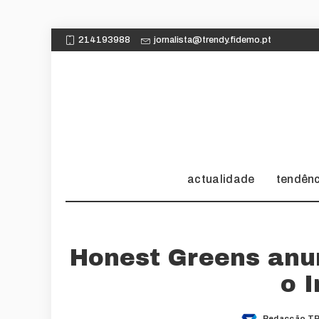
214193988
jornalista@trendy.fidemo.pt
actualidade
tendên
Honest Greens anu
o 
Redacção TR