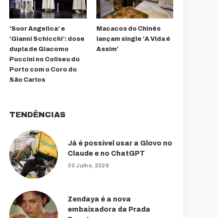
‘Suor Angelica’ e
Macacos do Chinês
‘Gianni Schicchi’: dose
lançam single ‘A Vida é
dupla de Giacomo
Assim’
Puccini no Coliseu do
Porto com o Coro do
São Carlos
TENDÊNCIAS
Já é possível usar a Glovo no
Claude e no ChatGPT
30 Julho, 2026
Zendaya é a nova
embaixadora da Prada