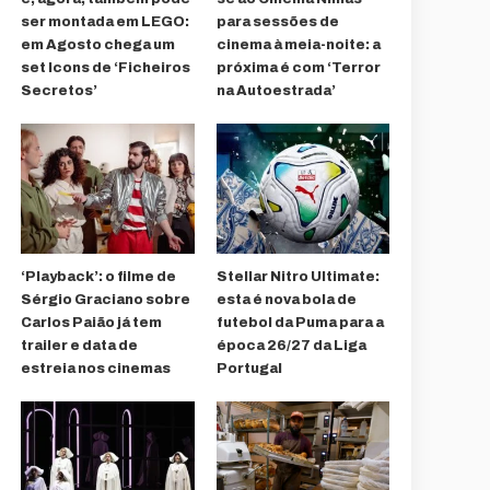
ser montada em LEGO:
para sessões de
em Agosto chega um
cinema à meia-noite: a
set Icons de ‘Ficheiros
próxima é com ‘Terror
Secretos’
na Autoestrada’
‘Playback’: o filme de
Stellar Nitro Ultimate:
Sérgio Graciano sobre
esta é nova bola de
Carlos Paião já tem
futebol da Puma para a
trailer e data de
época 26/27 da Liga
estreia nos cinemas
Portugal