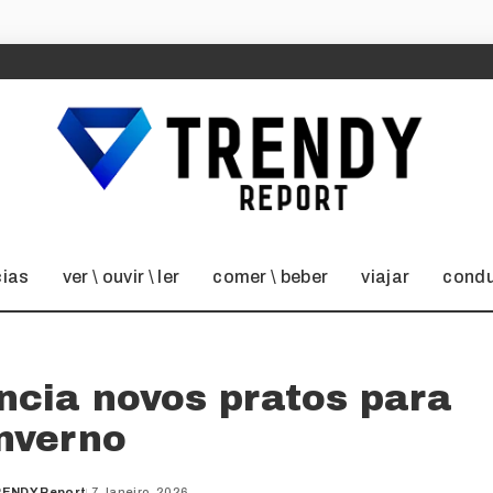
cias
ver \ ouvir \ ler
comer \ beber
viajar
condu
ncia novos pratos para
Inverno
ENDY Report
7 Janeiro, 2026