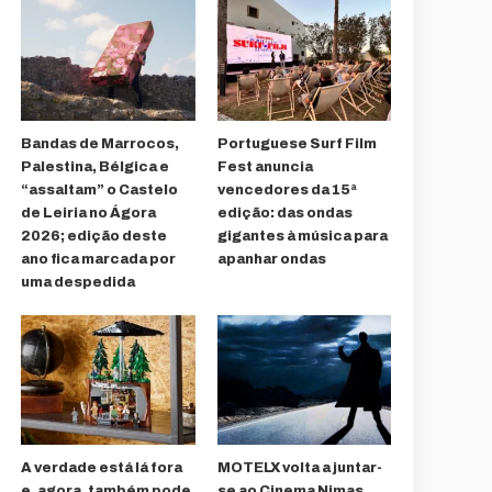
Bandas de Marrocos,
Portuguese Surf Film
Palestina, Bélgica e
Fest anuncia
“assaltam” o Castelo
vencedores da 15ª
de Leiria no Ágora
edição: das ondas
2026; edição deste
gigantes à música para
ano fica marcada por
apanhar ondas
uma despedida
A verdade está lá fora
MOTELX volta a juntar-
e, agora, também pode
se ao Cinema Nimas