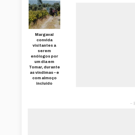
Margaval
convida
visitantes a
serem
enólogos por
um dia em
Tomar, durante
as vindimas – e
com almoço
incluído
– 