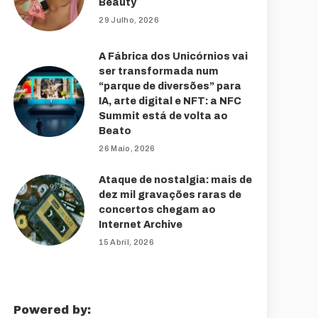
Beauty
29 Julho, 2026
A Fábrica dos Unicórnios vai
ser transformada num
“parque de diversões” para
IA, arte digital e NFT: a NFC
Summit está de volta ao
Beato
26 Maio, 2026
Ataque de nostalgia: mais de
dez mil gravações raras de
concertos chegam ao
Internet Archive
15 Abril, 2026
Powered by: