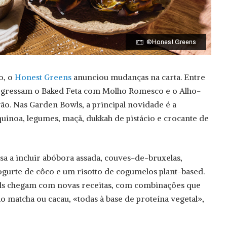
©Honest Greens
o, o
Honest Greens
anunciou mudanças na carta. Entre
 regressam o Baked Feta com Molho Romesco e o Alho-
o. Nas Garden Bowls, a principal novidade é a
quinoa, legumes, maçã, dukkah de pistácio e crocante de
assa a incluir abóbora assada, couves-de-bruxelas,
gurte de côco e um risotto de cogumelos plant-based.
alls chegam com novas receitas, com combinações que
o matcha ou cacau, «todas à base de proteína vegetal»,