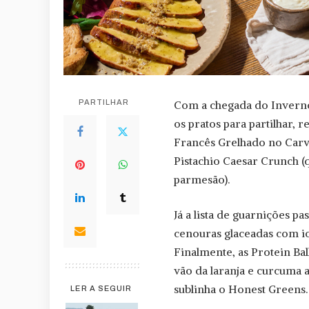
PARTILHAR
Com a chegada do Invern
os pratos para partilhar,
Francês Grelhado no Carvã
Pistachio Caesar Crunch (
parmesão).
Já a lista de guarnições p
cenouras glaceadas com io
Finalmente, as Protein B
vão da laranja e curcuma a
sublinha o Honest Greens.
LER A SEGUIR