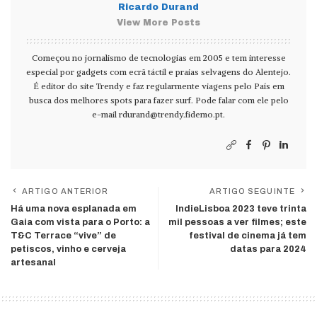
Ricardo Durand
View More Posts
Começou no jornalismo de tecnologias em 2005 e tem interesse
especial por gadgets com ecrã táctil e praias selvagens do Alentejo.
É editor do site Trendy e faz regularmente viagens pelo País em
busca dos melhores spots para fazer surf. Pode falar com ele pelo
e-mail
rdurand@trendy.fidemo.pt
.
ARTIGO ANTERIOR
ARTIGO SEGUINTE
Há uma nova esplanada em
IndieLisboa 2023 teve trinta
Gaia com vista para o Porto: a
mil pessoas a ver filmes; este
T&C Terrace “vive” de
festival de cinema já tem
petiscos, vinho e cerveja
datas para 2024
artesanal