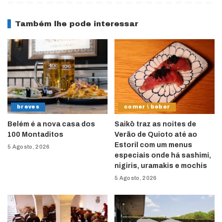
Também lhe pode interessar
breves
comer \ beber
Belém é a nova casa dos
Saikō traz as noites de
100 Montaditos
Verão de Quioto até ao
Estoril com um menus
5 Agosto, 2026
especiais onde há sashimi,
nigiris, uramakis e mochis
5 Agosto, 2026