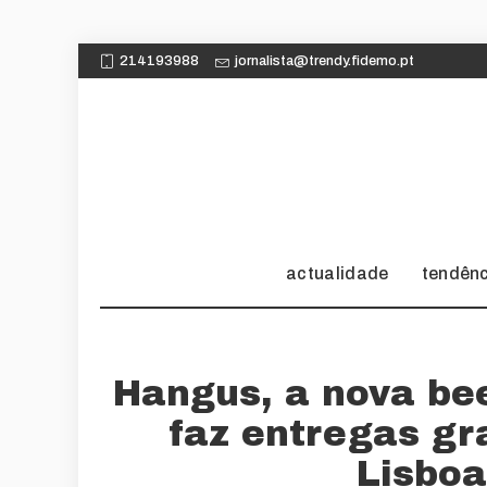
214193988
jornalista@trendy.fidemo.pt
actualidade
tendên
Hangus, a nova be
faz entregas gr
Lisboa