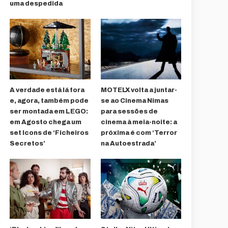
uma despedida
A verdade está lá fora
MOTELX volta a juntar-
e, agora, também pode
se ao Cinema Nimas
ser montada em LEGO:
para sessões de
em Agosto chega um
cinema à meia-noite: a
set Icons de ‘Ficheiros
próxima é com ‘Terror
Secretos’
na Autoestrada’