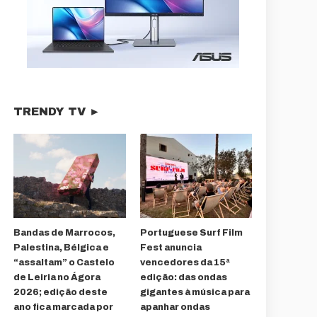
TRENDY TV ►
Bandas de Marrocos,
Portuguese Surf Film
Palestina, Bélgica e
Fest anuncia
“assaltam” o Castelo
vencedores da 15ª
de Leiria no Ágora
edição: das ondas
2026; edição deste
gigantes à música para
ano fica marcada por
apanhar ondas