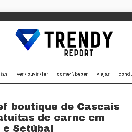
cias
ver \ ouvir \ ler
comer \ beber
viajar
condu
ef boutique de Cascais
atuitas de carne em
 e Setúbal