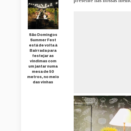
presente nas nossas melh
São Domingos
Summer Fest
está de volta à
Bairrada para
festejar as
vindimas com
um jantar numa
mesa de 50
metros, no meio
das vinhas