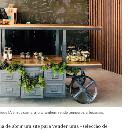
ue | Além da carne, a loja também vende temperos artesanais.
eia de abrir um site para vender uma «selecção de