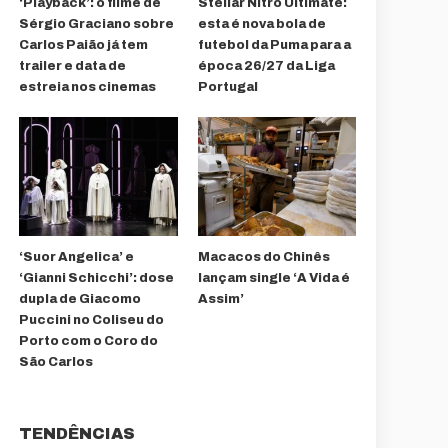
‘Playback’: o filme de
Stellar Nitro Ultimate:
Sérgio Graciano sobre
esta é nova bola de
Carlos Paião já tem
futebol da Puma para a
trailer e data de
época 26/27 da Liga
estreia nos cinemas
Portugal
‘Suor Angelica’ e
Macacos do Chinês
‘Gianni Schicchi’: dose
lançam single ‘A Vida é
dupla de Giacomo
Assim’
Puccini no Coliseu do
Porto com o Coro do
São Carlos
TENDÊNCIAS