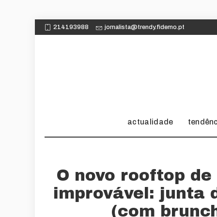
214193988
jornalista@trendy.fidemo.pt
actualidade
tendên
O novo rooftop de
improvável: junta
(com brunch