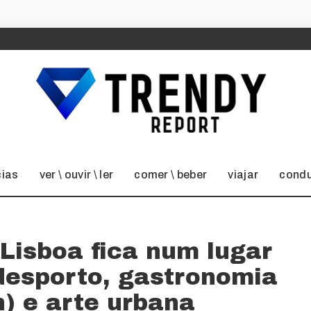
cias
ver \ ouvir \ ler
comer \ beber
viajar
condu
 Lisboa fica num lugar
 desporto, gastronomia
) e arte urbana