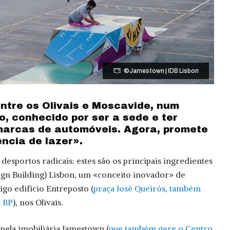
©Jamestown | IDB Lisbon
entre os Olivais e Moscavide, num
o, conhecido por ser a sede e ter
marcas de automóveis. Agora, promete
ncia de lazer».
desportos radicais: estes são os principais ingredientes
ign Building) Lisbon, um «conceito inovador» de
igo edifício Entreposto (
praça José Queirós, também
a BP
), nos Olivais.
pela imobiliária Jamestown (
que também gere o Centro