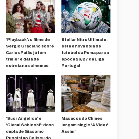
‘Playback’: o filme de
Stellar Nitro Ultimate:
Sérgio Graciano sobre
esta é nova bola de
Carlos Paião já tem
futebol da Puma para a
trailer e data de
época 26/27 da Liga
estreia nos cinemas
Portugal
‘Suor Angelica’ e
Macacos do Chinês
‘Gianni Schicchi’: dose
lançam single ‘A Vida é
dupla de Giacomo
Assim’
Puccini no Coliseu do