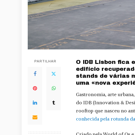
O IDB Lisbon fica 
PARTILHAR
edifício recuperad
stands de várias 
uma «nova experiê
Gastronomia, arte urbana, 
do IDB (Innovation & Des
rooftop que nasceu no ant
conhecida pela rotunda d
Criado pela World of Os e 