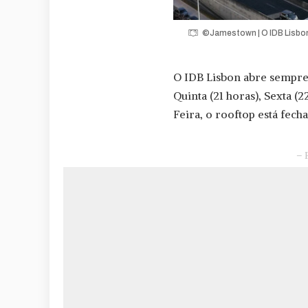
©Jamestown | O IDB Lisbon
O IDB Lisbon abre sempre
Quinta (21 horas), Sexta (
Feira, o rooftop está fech
– 