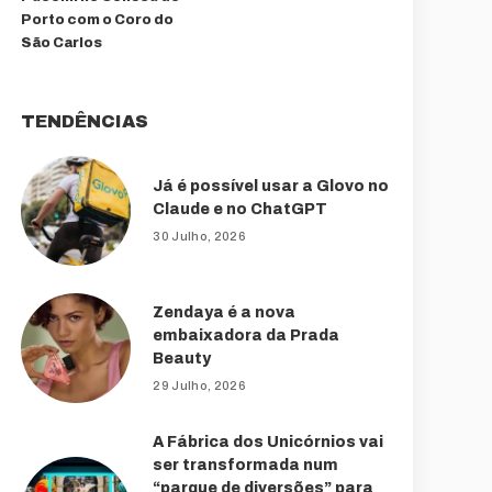
Porto com o Coro do
São Carlos
TENDÊNCIAS
Já é possível usar a Glovo no
Claude e no ChatGPT
30 Julho, 2026
Zendaya é a nova
embaixadora da Prada
Beauty
29 Julho, 2026
A Fábrica dos Unicórnios vai
ser transformada num
“parque de diversões” para