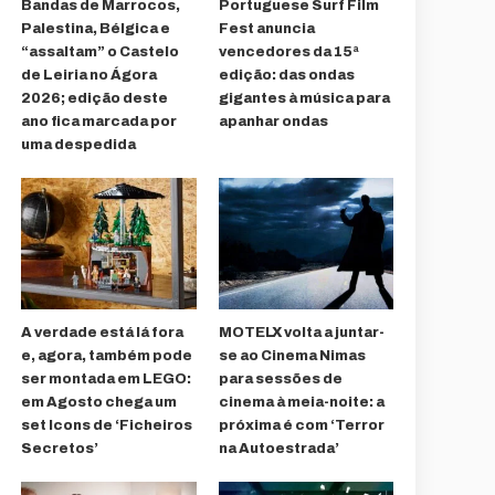
Bandas de Marrocos,
Portuguese Surf Film
Palestina, Bélgica e
Fest anuncia
“assaltam” o Castelo
vencedores da 15ª
de Leiria no Ágora
edição: das ondas
2026; edição deste
gigantes à música para
ano fica marcada por
apanhar ondas
uma despedida
A verdade está lá fora
MOTELX volta a juntar-
e, agora, também pode
se ao Cinema Nimas
ser montada em LEGO:
para sessões de
em Agosto chega um
cinema à meia-noite: a
set Icons de ‘Ficheiros
próxima é com ‘Terror
Secretos’
na Autoestrada’