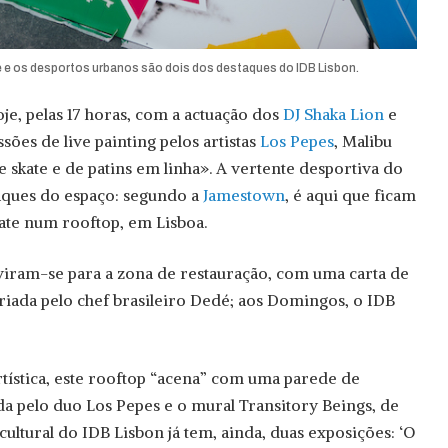
 e os desportos urbanos são dois dos destaques do IDB Lisbon.
je, pelas 17 horas, com a actuação dos
DJ Shaka Lion
e
sões de live painting pelos artistas
Los Pepes
, Malibu
 skate e de patins em linha». A vertente desportiva do
aques do espaço: segundo a
Jamestown
, é aqui que ficam
ate num rooftop, em Lisboa.
viram-se para a zona de restauração, com uma carta de
criada pelo chef brasileiro Dedé; aos Domingos, o IDB
rtística, este rooftop “acena” com uma parede de
 pelo duo Los Pepes e o mural Transitory Beings, de
cultural do IDB Lisbon já tem, ainda, duas exposições: ‘O