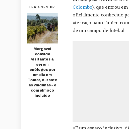
Colombo
), que entrou em
LER A SEGUIR
oficialmente conhecido p
«terraço panorâmico com 
de um campo de futebol.
Margaval
convida
visitantes a
serem
enólogos por
um dia em
Tomar, durante
as vindimas – e
com almoço
incluído
«É um espaço inclusivo, d