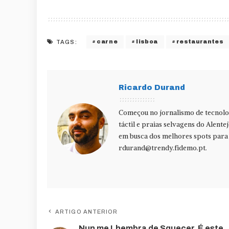
carne
lisboa
restaurantes
TAGS:
Ricardo Durand
Começou no jornalismo de tecnolog
táctil e praias selvagens do Alente
em busca dos melhores spots para f
rdurand@trendy.fidemo.pt
.
ARTIGO ANTERIOR
Nun me Lhembra de Squecer. É este