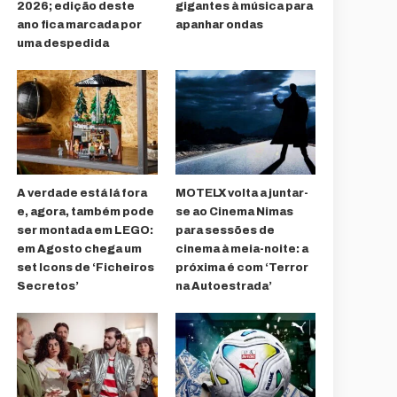
2026; edição deste
gigantes à música para
ano fica marcada por
apanhar ondas
uma despedida
A verdade está lá fora
MOTELX volta a juntar-
e, agora, também pode
se ao Cinema Nimas
ser montada em LEGO:
para sessões de
em Agosto chega um
cinema à meia-noite: a
set Icons de ‘Ficheiros
próxima é com ‘Terror
Secretos’
na Autoestrada’