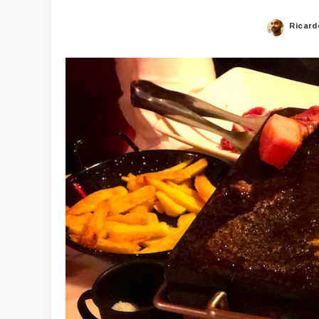
Ricard
Poste
by