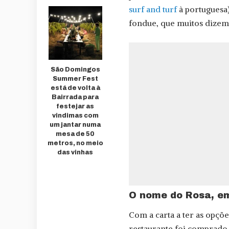
surf and turf
à portuguesa)
fondue, que muitos dizem 
São Domingos
Summer Fest
está de volta à
Bairrada para
festejar as
vindimas com
um jantar numa
mesa de 50
metros, no meio
das vinhas
O nome do Rosa, em
Com a carta a ter as opçõe
restaurante foi comprado p