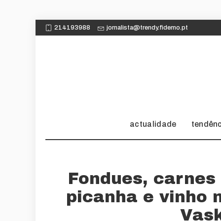
214193988
jornalista@trendy.fidemo.pt
actualidade
tendên
Fondues, carnes 
picanha e vinho 
Vask