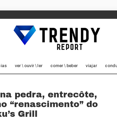
cias
ver \ ouvir \ ler
comer \ beber
viajar
condu
na pedra, entrecôte,
no “renascimento” do
u’s Grill