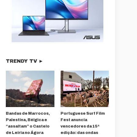
TRENDY TV ►
Bandas de Marrocos,
Portuguese Surf Film
Palestina, Bélgica e
Fest anuncia
“assaltam” o Castelo
vencedores da 15ª
de Leiria no Ágora
edição: das ondas