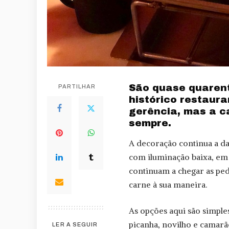
São quase quarent
PARTILHAR
histórico restaura
gerência, mas a ca
sempre.
A decoração continua a dar
com iluminação baixa, em 
continuam a chegar as ped
carne à sua maneira.
As opções aqui são simples
picanha, novilho e camarã
LER A SEGUIR