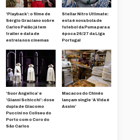
‘Playback’: o filme de
Stellar Nitro Ultimate:
Sérgio Graciano sobre
esta é nova bola de
Carlos Paião já tem
futebol da Puma para a
trailer e data de
época 26/27 da Liga
estreia nos cinemas
Portugal
‘Suor Angelica’ e
Macacos do Chinês
‘Gianni Schicchi’: dose
lançam single ‘A Vida é
dupla de Giacomo
Assim’
Puccini no Coliseu do
Porto com o Coro do
São Carlos