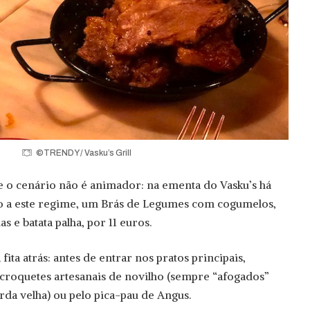
©TRENDY / Vasku’s Grill
e o cenário não é animador: na ementa do Vasku’s há
 a este regime, um Brás de Legumes com cogumelos,
s e batata palha, por 11 euros.
ta atrás: antes de entrar nos pratos principais,
croquetes artesanais de novilho (sempre “afogados”
da velha) ou pelo pica-pau de Angus.