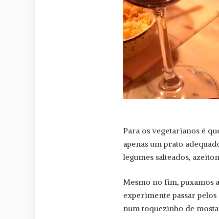
Para os vegetarianos é qu
apenas um prato adequado
legumes salteados, azeitona
Mesmo no fim, puxamos a fi
experimente passar pelos 
num toquezinho de mostar