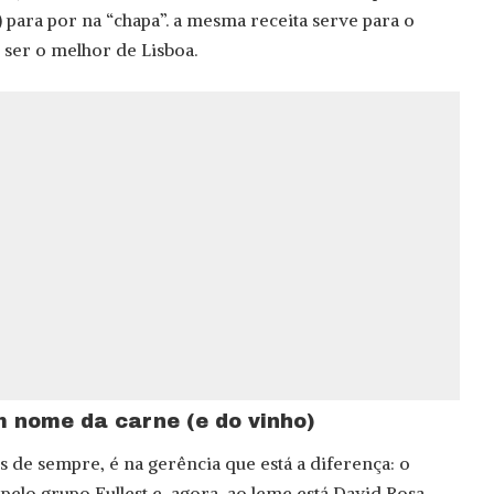
 para por na “chapa”. a mesma receita serve para o
ser o melhor de Lisboa.
 nome da carne (e do vinho)
s de sempre, é na gerência que está a diferença: o
elo grupo Fullest e, agora, ao leme está David Rosa,