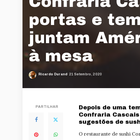
Confraria Ca
portas e tem
juntam Amér
à mesa
Ricardo Durand
21 Setembro, 2020
Posted
by
Depois de uma te
PARTILHAR
Confraria Cascais
sugestões de sush
O restaurante de sushi Co