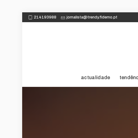
214193988
jornalista@trendy.fidemo.pt
actualidade
tendên