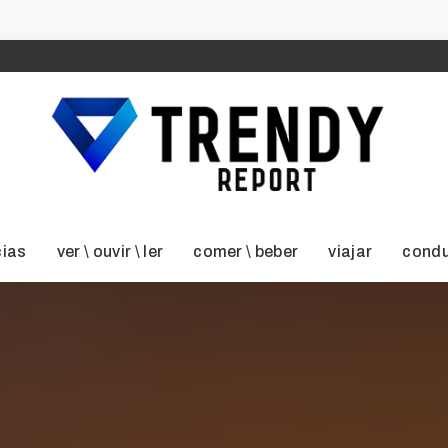
cias
ver \ ouvir \ ler
comer \ beber
viajar
condu