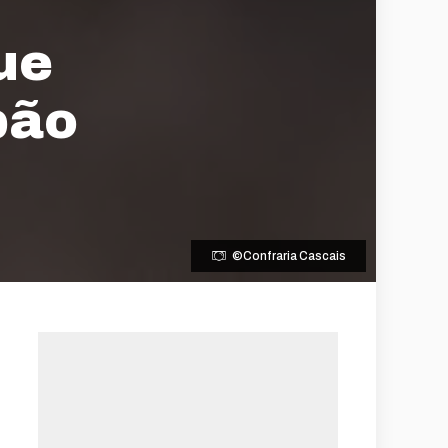
ue
pão
©Confraria Cascais