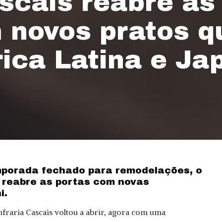
scais reabre as
 novos pratos q
ica Latina e Ja
mporada fechado para remodelações, o
 reabre as portas com novas
i.
nfraria Cascais voltou a abrir, agora com uma