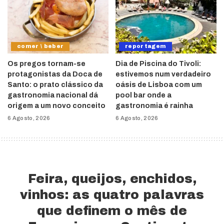
comer \ beber
reportagem
Os pregos tornam-se
Dia de Piscina do Tivoli:
protagonistas da Doca de
estivemos num verdadeiro
Santo: o prato clássico da
oásis de Lisboa com um
gastronomia nacional dá
pool bar onde a
origem a um novo conceito
gastronomia é rainha
6 Agosto, 2026
6 Agosto, 2026
Feira, queijos, enchidos,
vinhos: as quatro palavras
que definem o mês de