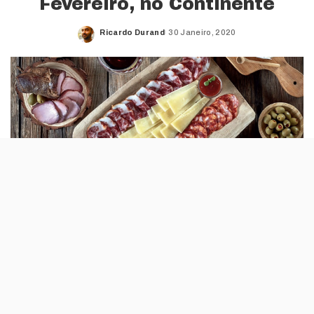
Fevereiro, no Continente
Ricardo Durand
30 Janeiro, 2020
Posted
by
Está na altura do regresso da Feira de
Queijos, Enchidos e Vinhos do Continente. O
evento fica quase durante todo o mês de
Fevereiro nos hipermercados da Sonae.