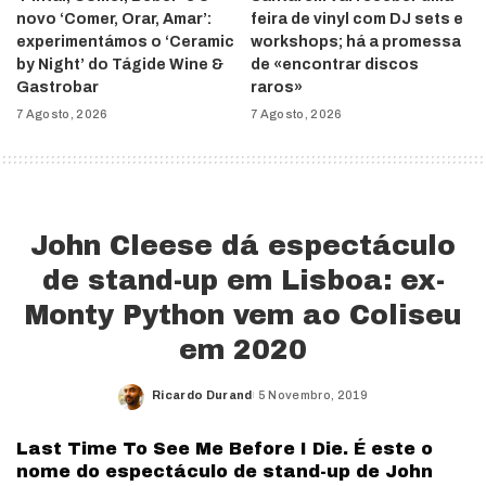
novo ‘Comer, Orar, Amar’:
feira de vinyl com DJ sets e
experimentámos o ‘Ceramic
workshops; há a promessa
by Night’ do Tágide Wine &
de «encontrar discos
Gastrobar
raros»
7 Agosto, 2026
7 Agosto, 2026
John Cleese dá espectáculo
de stand-up em Lisboa: ex-
Monty Python vem ao Coliseu
em 2020
Ricardo Durand
5 Novembro, 2019
Posted
by
Last Time To See Me Before I Die. É este o
nome do espectáculo de stand-up de John