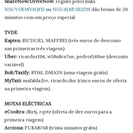
ShareNow/DriveNow:
registo pelos links
NSUVOEMV4QYD
ou
NGU4L8P3B2ZM
dão bónus de 20
minutos com um preço especial
TVDE
Kapten:
RICDUR3, MAFFRE1 (três euros de desconto
nas primeiras três viagens)
Uber:
ricardor194, w58u8ce7ue, pedrot540ue (desconto
variável)
Bolt/Taxify:
8YJ41, DMA5N (uma viagem grátis)
MyTaxi:
mafalda.fre, ricardo.dur (cinco euros de oferta
na primeira viagem)
MOTAS ELÉCTRICAS
eCooltra:
dhrtj, rqvtz (oferta de dez euros para a
primeira viagem)
Acciona:
FUK68768 (trinta minutos grátis)