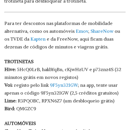
trotineta para desbloquear a trotineta.
Para ter descontos nas plataformas de mobilidade
alternativa, como os automóveis
Emov
,
ShareNow
ou
os TVDE da
Kapten
e da FreeNow, aqui ficam duas
dezenas de códigos de minutos e viagens grátis.
TROTINETAS
Hive:
5HcQ0LrB, hakbYqBn, cKjwHzUV e p73znz4S (32
minutos grátis em novos registos)
Voi:
registo pelo link
9F5yn32IGW
; na app, tente usar
apenas o código 9F5yn32IGW (2,5 créditos gratuitos)
Lime:
R3PQOBC, RPXN6Z7 (um desbloqueio grátis)
Bird:
QMGZC9
AUTOMÓVEIS