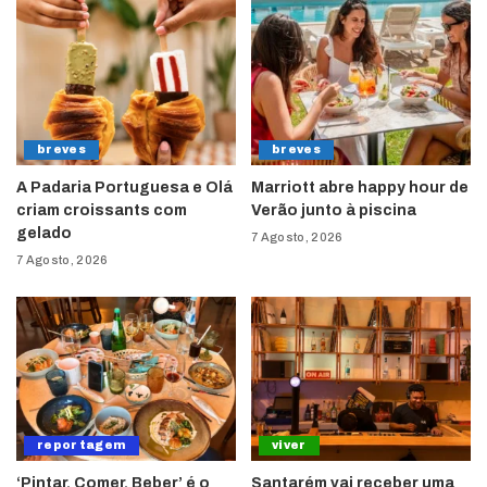
breves
breves
A Padaria Portuguesa e Olá
Marriott abre happy hour de
criam croissants com
Verão junto à piscina
gelado
7 Agosto, 2026
7 Agosto, 2026
reportagem
viver
‘Pintar, Comer, Beber’ é o
Santarém vai receber uma