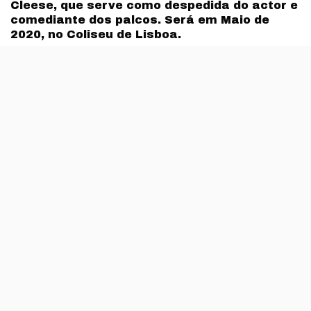
Cleese, que serve como despedida do actor e
comediante dos palcos. Será em Maio de
2020, no Coliseu de Lisboa.
«Esta vai ser a última vez para me verem antes de eu
morrer». A despedida de John Cleese dos palcos é feita
com um espectáculo de stand-up em que, de forma
irónica (
basta ver a sua descrição da sua conta de
Twitter para perceber como brinca com a morte
), o
actor ex-Monty Python se apresenta ao fãs portugueses.
John Marwood Cleese faz 81 anos em 2020 e, de acordo
com o próprio, esta pode ser mesmo a última vez que o
vemos ao vídeo – o cartaz do espectáculo mostra,
inclusive, uma campa com a data da sua morte,
apenas
com o último ano da década de 2020 em forma de
ponto de interrogação
.