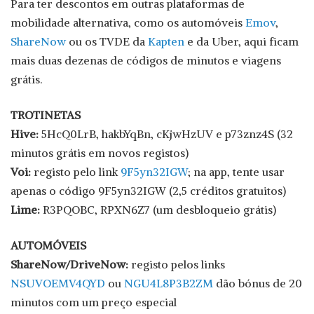
Para ter descontos em outras plataformas de
mobilidade alternativa, como os automóveis
Emov
,
ShareNow
ou os TVDE da
Kapten
e da Uber, aqui ficam
mais duas dezenas de códigos de minutos e viagens
grátis.
TROTINETAS
Hive:
5HcQ0LrB, hakbYqBn, cKjwHzUV e p73znz4S (32
minutos grátis em novos registos)
Voi:
registo pelo link
9F5yn32IGW
; na app, tente usar
apenas o código 9F5yn32IGW (2,5 créditos gratuitos)
Lime:
R3PQOBC, RPXN6Z7 (um desbloqueio grátis)
AUTOMÓVEIS
ShareNow/DriveNow:
registo pelos links
NSUVOEMV4QYD
ou
NGU4L8P3B2ZM
dão bónus de 20
minutos com um preço especial