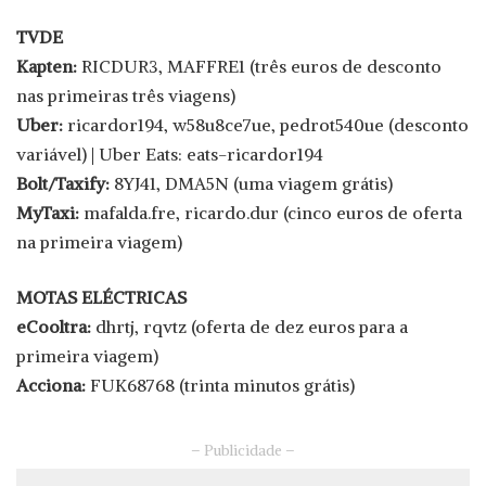
TVDE
Kapten:
RICDUR3, MAFFRE1 (três euros de desconto
nas primeiras três viagens)
Uber:
ricardor194, w58u8ce7ue, pedrot540ue (desconto
variável) | Uber Eats: eats-ricardor194
Bolt/Taxify:
8YJ41, DMA5N (uma viagem grátis)
MyTaxi:
mafalda.fre, ricardo.dur (cinco euros de oferta
na primeira viagem)
MOTAS ELÉCTRICAS
eCooltra:
dhrtj, rqvtz (oferta de dez euros para a
primeira viagem)
Acciona:
FUK68768 (trinta minutos grátis)
– Publicidade –