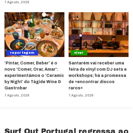
7 Agosto, 2026
reportagem
viver
‘Pintar, Comer, Beber’ é o
Santarém vai receber uma
novo ‘Comer, Orar, Amar’:
feira de vinyl com DJ sets e
experimentámos o ‘Ceramic
workshops; há a promessa
by Night’ do Tágide Wine &
de «encontrar discos
Gastrobar
raros»
7 Agosto, 2026
7 Agosto, 2026
Surf Out Portugal regressa ao