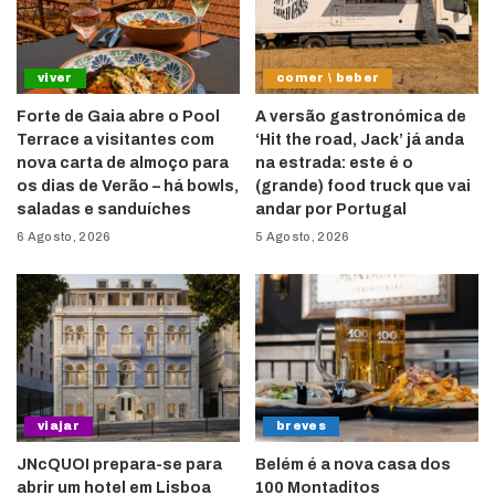
viver
comer \ beber
Forte de Gaia abre o Pool
A versão gastronómica de
Terrace a visitantes com
‘Hit the road, Jack’ já anda
nova carta de almoço para
na estrada: este é o
os dias de Verão – há bowls,
(grande) food truck que vai
saladas e sanduíches
andar por Portugal
6 Agosto, 2026
5 Agosto, 2026
viajar
breves
JNcQUOI prepara-se para
Belém é a nova casa dos
abrir um hotel em Lisboa
100 Montaditos