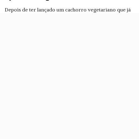
Depois de ter lançado um cachorro vegetariano que já
vendeu, segundo a Ikea, «um milhão de unidades», a
marca aposta mais uma vez na comida “veggie”. Desta
vez, a novidade é uma lasanha.
«Criada com base numa proteína vegetal que tem uma
textura e sabor parecidos com carne, este prato é uma
óptima alternativa para quem normalmente não escolhe
de pratos vegetarianos, além de ter uma pegada
ecológica inferior», explica Nuno Ceitil, responsável da
área de comida da Ikea Portugal.