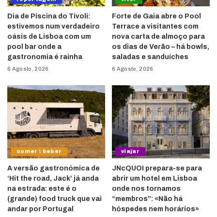
Dia de Piscina do Tivoli:
Forte de Gaia abre o Pool
estivemos num verdadeiro
Terrace a visitantes com
oásis de Lisboa com um
nova carta de almoço para
pool bar onde a
os dias de Verão – há bowls,
gastronomia é rainha
saladas e sanduíches
6 Agosto, 2026
6 Agosto, 2026
comer \ beber
viajar
A versão gastronómica de
JNcQUOI prepara-se para
‘Hit the road, Jack’ já anda
abrir um hotel em Lisboa
na estrada: este é o
onde nos tornamos
(grande) food truck que vai
“membros”: «Não há
andar por Portugal
hóspedes nem horários»