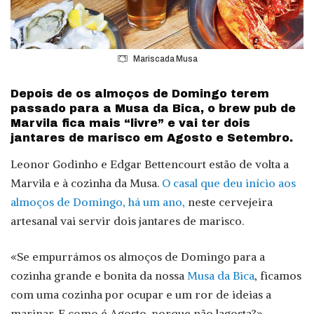
Mariscada Musa
Depois de os almoços de Domingo terem
passado para a Musa da Bica, o brew pub de
Marvila fica mais “livre” e vai ter dois
jantares de marisco em Agosto e Setembro.
Leonor Godinho e Edgar Bettencourt estão de volta a
Marvila e à cozinha da Musa.
O casal que deu início aos
almoços de Domingo, há um ano,
neste cervejeira
artesanal vai servir dois jantares de marisco.
«Se empurrámos os almoços de Domingo para a
cozinha grande e bonita da nossa
Musa da Bica
, ficamos
com uma cozinha por ocupar e um ror de ideias a
marinar. E como é Agosto, porque não lagosta?»,