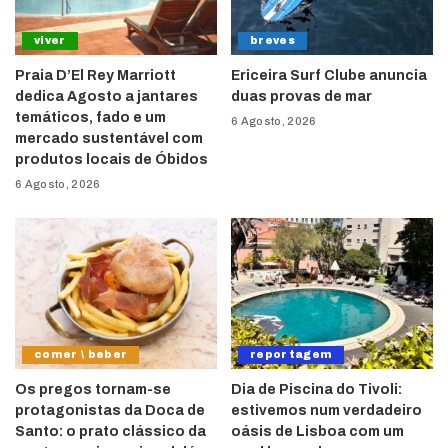
viver
breves
Praia D’El Rey Marriott
Ericeira Surf Clube anuncia
dedica Agosto a jantares
duas provas de mar
temáticos, fado e um
6 Agosto, 2026
mercado sustentável com
produtos locais de Óbidos
6 Agosto, 2026
comer \ beber
reportagem
Os pregos tornam-se
Dia de Piscina do Tivoli:
protagonistas da Doca de
estivemos num verdadeiro
Santo: o prato clássico da
oásis de Lisboa com um