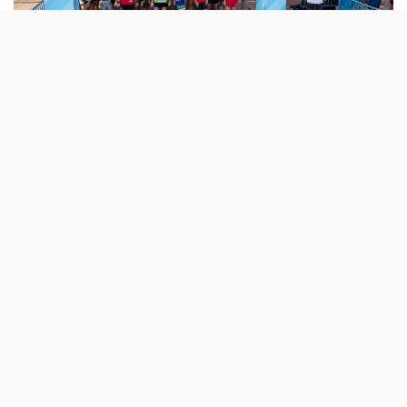
Falta pouco mais de um mês para a quinta
edição da Global Energy Race, uma corrida
solidária organizada pela Bimbo e que
acontece, em simultâneo em 34 cidades de
22 países. A doação pão é o principal
destaque.
Depois de uma edição de 2018 que contou com 2800
pessoas, a Bimbo está de volta a Lisboa com a sua Global
Energy Race, cujo objectivo é «promover um
estilo de
vida mais saudável
e ativo para toda a família». Além
disso, a corrida vai ter uma grande vertente
solidária
.