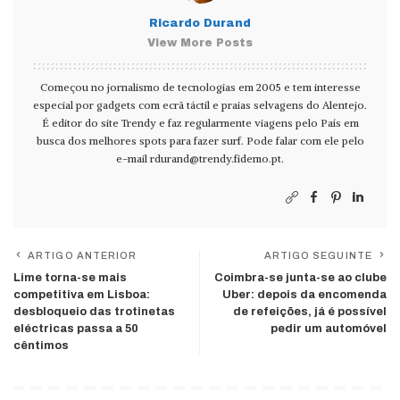
Ricardo Durand
View More Posts
Começou no jornalismo de tecnologias em 2005 e tem interesse
especial por gadgets com ecrã táctil e praias selvagens do Alentejo.
É editor do site Trendy e faz regularmente viagens pelo País em
busca dos melhores spots para fazer surf. Pode falar com ele pelo
e-mail
rdurand@trendy.fidemo.pt
.
ARTIGO ANTERIOR
ARTIGO SEGUINTE
Lime torna-se mais
Coimbra-se junta-se ao clube
competitiva em Lisboa:
Uber: depois da encomenda
desbloqueio das trotinetas
de refeições, já é possível
eléctricas passa a 50
pedir um automóvel
cêntimos