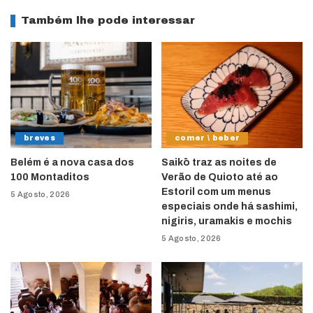
Também lhe pode interessar
breves
comer \ beber
Belém é a nova casa dos
Saikō traz as noites de
100 Montaditos
Verão de Quioto até ao
Estoril com um menus
5 Agosto, 2026
especiais onde há sashimi,
nigiris, uramakis e mochis
5 Agosto, 2026