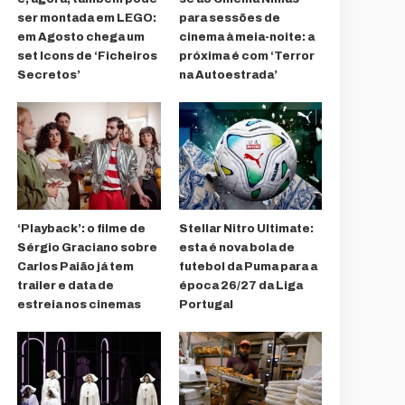
ser montada em LEGO:
para sessões de
em Agosto chega um
cinema à meia-noite: a
set Icons de ‘Ficheiros
próxima é com ‘Terror
Secretos’
na Autoestrada’
‘Playback’: o filme de
Stellar Nitro Ultimate:
Sérgio Graciano sobre
esta é nova bola de
Carlos Paião já tem
futebol da Puma para a
trailer e data de
época 26/27 da Liga
estreia nos cinemas
Portugal