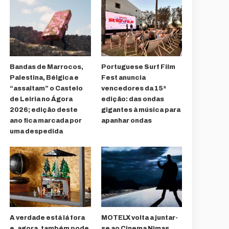
Bandas de Marrocos,
Portuguese Surf Film
Palestina, Bélgica e
Fest anuncia
“assaltam” o Castelo
vencedores da 15ª
de Leiria no Ágora
edição: das ondas
2026; edição deste
gigantes à música para
ano fica marcada por
apanhar ondas
uma despedida
A verdade está lá fora
MOTELX volta a juntar-
e, agora, também pode
se ao Cinema Nimas