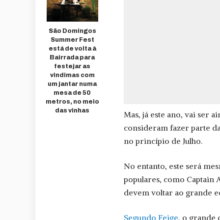
São Domingos
Summer Fest
está de volta à
Bairrada para
festejar as
vindimas com
um jantar numa
mesa de 50
metros, no meio
das vinhas
Mas, já este ano, vai ser 
consideram fazer parte d
no princípio de Julho.
No entanto, este será mes
populares, como Captain A
devem voltar ao grande e
Segundo Feige
, o grande 