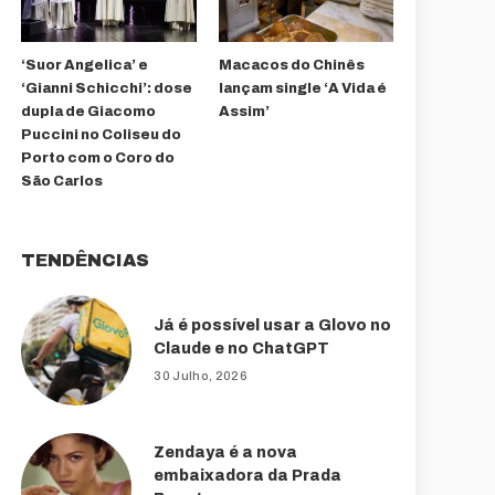
‘Suor Angelica’ e
Macacos do Chinês
‘Gianni Schicchi’: dose
lançam single ‘A Vida é
dupla de Giacomo
Assim’
Puccini no Coliseu do
Porto com o Coro do
São Carlos
TENDÊNCIAS
Já é possível usar a Glovo no
Claude e no ChatGPT
30 Julho, 2026
Zendaya é a nova
embaixadora da Prada