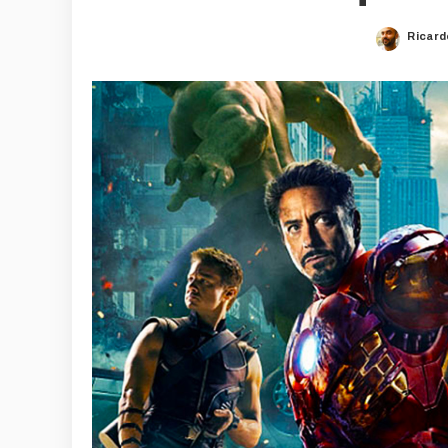
Ricard
Poste
by