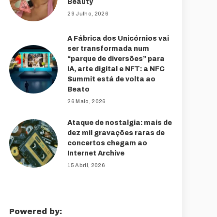
Beauty
29 Julho, 2026
A Fábrica dos Unicórnios vai
ser transformada num
“parque de diversões” para
IA, arte digital e NFT: a NFC
Summit está de volta ao
Beato
26 Maio, 2026
Ataque de nostalgia: mais de
dez mil gravações raras de
concertos chegam ao
Internet Archive
15 Abril, 2026
Powered by: