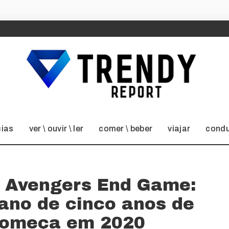
cias
ver \ ouvir \ ler
comer \ beber
viajar
condu
e Avengers End Game:
ano de cinco anos de
 começa em 2020