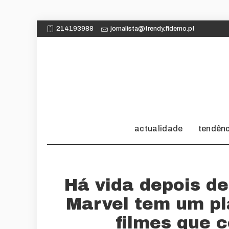
214193988
jornalista@trendy.fidemo.pt
actualidade
tendên
Há vida depois d
Marvel tem um pl
filmes que