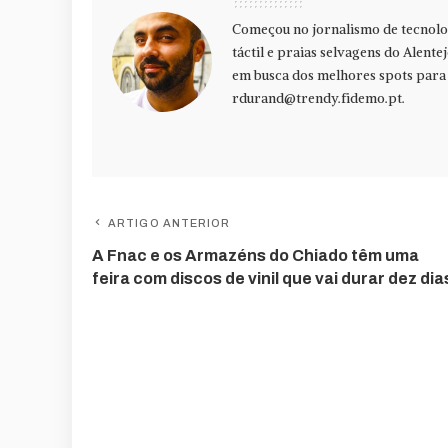
Começou no jornalismo de tecnolog
táctil e praias selvagens do Alente
em busca dos melhores spots para f
rdurand@trendy.fidemo.pt
.
ARTIGO ANTERIOR
A Fnac e os Armazéns do Chiado têm uma
feira com discos de vinil que vai durar dez dia