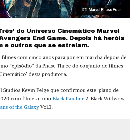
Marvel Phase Four
rês’ do Universo Cinemático Marvel
Avengers End Game. Depois há heróis
 e outros que se estreiam.
 filmes com cinco anos para por em marcha depois de
imo “episódio” da Phase Three do conjunto de filmes
Cinemático’ desta produtora.
l Studios Kevin Feige que confirmou este ‘plano de
 2020 com filmes como
Black Panther
2, Black Widwow,
ans of the Galaxy
Vol.3.