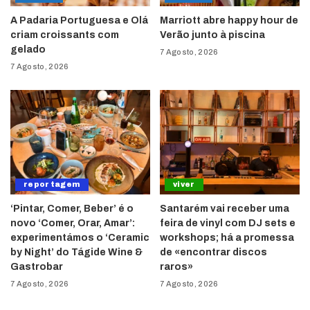
A Padaria Portuguesa e Olá
Marriott abre happy hour de
criam croissants com
Verão junto à piscina
gelado
7 Agosto, 2026
7 Agosto, 2026
reportagem
viver
‘Pintar, Comer, Beber’ é o
Santarém vai receber uma
novo ‘Comer, Orar, Amar’:
feira de vinyl com DJ sets e
experimentámos o ‘Ceramic
workshops; há a promessa
by Night’ do Tágide Wine &
de «encontrar discos
Gastrobar
raros»
7 Agosto, 2026
7 Agosto, 2026