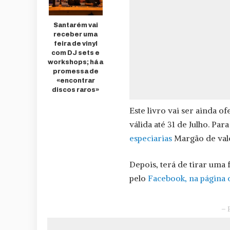
Santarém vai
receber uma
feira de vinyl
com DJ sets e
workshops; há a
promessa de
«encontrar
discos raros»
Este livro vai ser ainda 
válida até 31 de Julho. Pa
especiarias
Margão de valo
Depois, terá de tirar uma
pelo
Facebook, na página o
– 