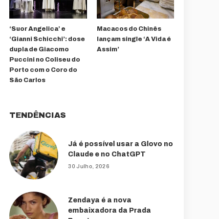
‘Suor Angelica’ e
Macacos do Chinês
‘Gianni Schicchi’: dose
lançam single ‘A Vida é
dupla de Giacomo
Assim’
Puccini no Coliseu do
Porto com o Coro do
São Carlos
TENDÊNCIAS
Já é possível usar a Glovo no
Claude e no ChatGPT
30 Julho, 2026
Zendaya é a nova
embaixadora da Prada