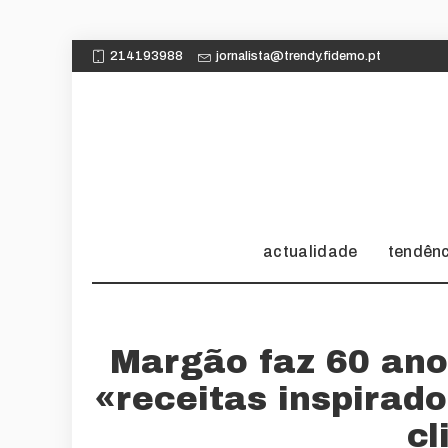
214193988
jornalista@trendy.fidemo.pt
actualidade
tendên
Margão faz 60 ano
«receitas inspirad
cl