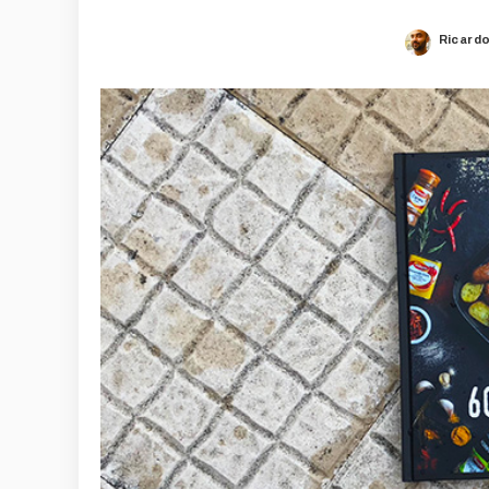
Ricard
Posted
by