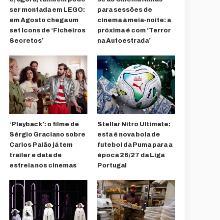
ser montada em LEGO:
para sessões de
em Agosto chega um
cinema à meia-noite: a
set Icons de ‘Ficheiros
próxima é com ‘Terror
Secretos’
na Autoestrada’
‘Playback’: o filme de
Stellar Nitro Ultimate:
Sérgio Graciano sobre
esta é nova bola de
Carlos Paião já tem
futebol da Puma para a
trailer e data de
época 26/27 da Liga
estreia nos cinemas
Portugal