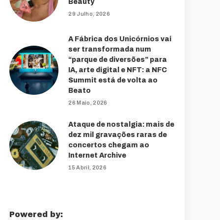
Beauty
29 Julho, 2026
A Fábrica dos Unicórnios vai
ser transformada num
“parque de diversões” para
IA, arte digital e NFT: a NFC
Summit está de volta ao
Beato
26 Maio, 2026
Ataque de nostalgia: mais de
dez mil gravações raras de
concertos chegam ao
Internet Archive
15 Abril, 2026
Powered by: