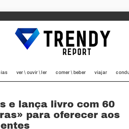
cias
ver \ ouvir \ ler
comer \ beber
viajar
condu
s e lança livro com 60
oras» para oferecer aos
ientes