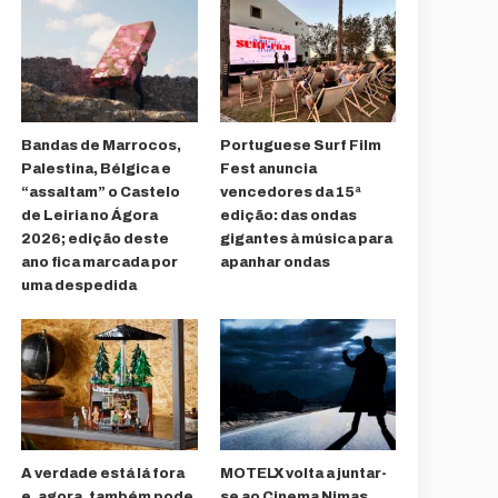
Bandas de Marrocos,
Portuguese Surf Film
Palestina, Bélgica e
Fest anuncia
“assaltam” o Castelo
vencedores da 15ª
de Leiria no Ágora
edição: das ondas
2026; edição deste
gigantes à música para
ano fica marcada por
apanhar ondas
uma despedida
A verdade está lá fora
MOTELX volta a juntar-
e, agora, também pode
se ao Cinema Nimas