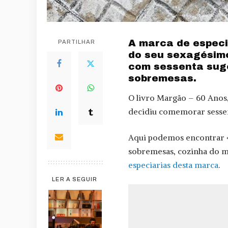
A marca de especi
PARTILHAR
do seu sexagésimo
com sessenta suge
sobremesas.
O livro Margão – 60 Anos,
decidiu comemorar sessen
Aqui podemos encontrar «e
sobremesas, cozinha do m
especiarias desta marca
.
LER A SEGUIR