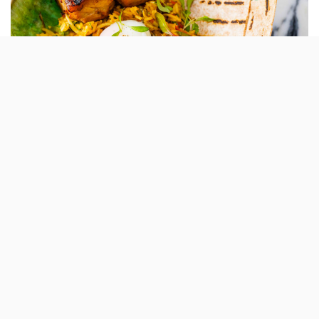
Um dos nossos restaurantes preferidos em
Lisboa, o Infame (do Hotel 1908) renovou a
sua carta para incluir sugestões de Verão. O
chef Nuno Bandeira de Lima inspirou-se na
Ásia.
O Infame é daqueles restaurantes em que os jantes são
uma experiência completa: desde o humor reflectido
no nome dos pratos, aos cocktails de assinatura, até ao
ambiente e serviço.