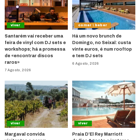
viver
comer \ beber
Santarém vai receber uma
Há um novo brunch de
feira de vinyl com DJ sets e
Domingo, no Seixal: custa
workshops; há a promessa
vinte euros, é num rooftop
de «encontrar discos
e tem DJ sets
raros»
6 Agosto, 2026
7 Agosto, 2026
viver
viver
Margaval convida
Praia D’El Rey Marriott