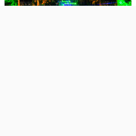
É oficial: o Brunch Electronik está de
regresso à capital para mais dois meses
cheios de música electrónica ao vivo com
actuações de DJ, na Tapada da Ajuda. Este
ano há pareceria com o Neopop.
A Lagoa Branca, na Tapada da Ajuda, vai voltar a ser o
palco do Brunch Electronik – In The Park, este ano
entre
29 de Julho e 16 de Setembro
. Ao todo, vão ser
oito Domingos de música electrónica ao ar livre.