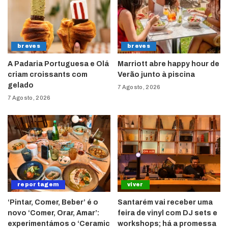
breves
breves
A Padaria Portuguesa e Olá
Marriott abre happy hour de
criam croissants com
Verão junto à piscina
gelado
7 Agosto, 2026
7 Agosto, 2026
reportagem
viver
‘Pintar, Comer, Beber’ é o
Santarém vai receber uma
novo ‘Comer, Orar, Amar’:
feira de vinyl com DJ sets e
experimentámos o ‘Ceramic
workshops; há a promessa