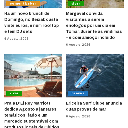
comer \ beber
viver
Há um novo brunch de
Margaval convida
Domingo, no Seixal: custa
visitantes a serem
vinte euros, é num rooftop
enólogos por um dia em
e tem DJ sets
Tomar, durante as vindimas
– e com almoço incluído
6 Agosto, 2026
6 Agosto, 2026
viver
breves
Praia D’El Rey Marriott
Ericeira Surf Clube anuncia
dedica Agosto a jantares
duas provas de mar
temáticos, fado e um
6 Agosto, 2026
mercado sustentável com
produtos locais de Óbidos