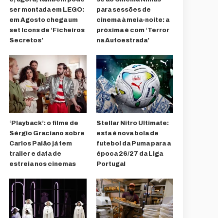
ser montada em LEGO:
para sessões de
em Agosto chega um
cinema à meia-noite: a
set Icons de ‘Ficheiros
próxima é com ‘Terror
Secretos’
na Autoestrada’
‘Playback’: o filme de
Stellar Nitro Ultimate:
Sérgio Graciano sobre
esta é nova bola de
Carlos Paião já tem
futebol da Puma para a
trailer e data de
época 26/27 da Liga
estreia nos cinemas
Portugal