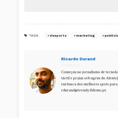
desporto
marketing
publici
TAGS:
Ricardo Durand
Começou no jornalismo de tecnolog
táctil e praias selvagens do Alente
em busca dos melhores spots para f
rdurand@trendy.fidemo.pt
.