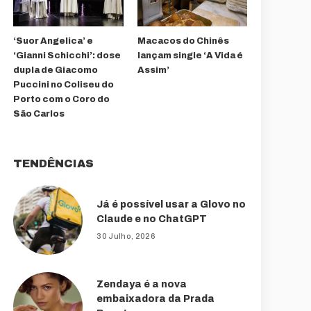
‘Suor Angelica’ e
Macacos do Chinês
‘Gianni Schicchi’: dose
lançam single ‘A Vida é
dupla de Giacomo
Assim’
Puccini no Coliseu do
Porto com o Coro do
São Carlos
TENDÊNCIAS
Já é possível usar a Glovo no
Claude e no ChatGPT
30 Julho, 2026
Zendaya é a nova
embaixadora da Prada