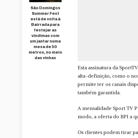
São Domingos
Summer Fest
está de volta à
Bairrada para
festejar as
vindimas com
um jantar numa
mesa de 50
metros, no meio
das vinhas
Esta assinatura da SportTV
alta-definição, como o no
permite ter os canais dis
também garantida.
A mensalidade Sport TV P
modo, a oferta do BPI a q
Os clientes podem tirar p