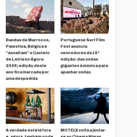
Bandas de Marrocos,
Portuguese Surf Film
Palestina, Bélgica e
Fest anuncia
“assaltam” o Castelo
vencedores da 15ª
de Leiria no Ágora
edição: das ondas
2026; edição deste
gigantes à música para
ano fica marcada por
apanhar ondas
uma despedida
A verdade está lá fora
MOTELX volta a juntar-
e, agora, também pode
se ao Cinema Nimas