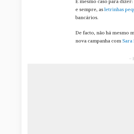
É mesmo caso para dizer:
e sempre, as
letrinhas pe
bancários.
De facto, não há mesmo me
nova campanha com
Sara
– 