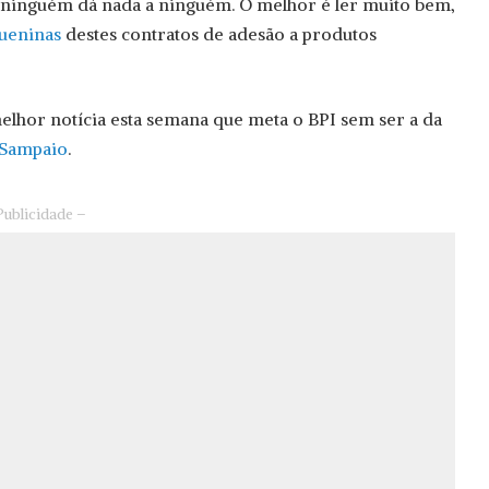
 ninguém dá nada a ninguém. O melhor é ler muito bem,
queninas
destes contratos de adesão a produtos
lhor notícia esta semana que meta o BPI sem ser a da
 Sampaio
.
Publicidade –