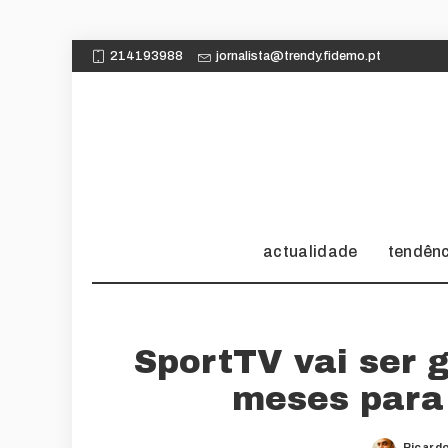
214193988
jornalista@trendy.fidemo.pt
actualidade
tendên
SportTV vai ser 
meses para 
Ricard