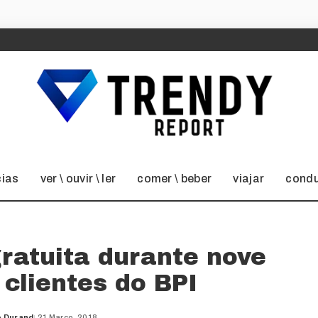
cias
ver \ ouvir \ ler
comer \ beber
viajar
condu
gratuita durante nove
clientes do BPI
o Durand
21 Março, 2018