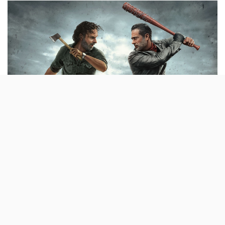
A série já devia estar morta e enterrada,
mas a Fox continua a insistir naquela, e é
verdade, que já foi a sua galinha dos ovos de
ouro. The Walking Dead vai continuar por
mais um ano.
Uma das séries que tem vindo a perder
mais
espectadores (e interesse)
ao longo dos anos acaba de