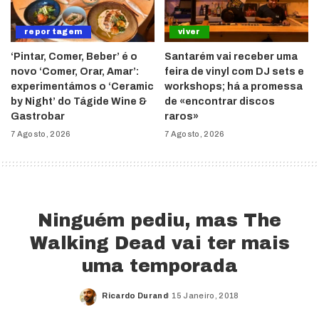
reportagem
viver
‘Pintar, Comer, Beber’ é o
Santarém vai receber uma
novo ‘Comer, Orar, Amar’:
feira de vinyl com DJ sets e
experimentámos o ‘Ceramic
workshops; há a promessa
by Night’ do Tágide Wine &
de «encontrar discos
Gastrobar
raros»
7 Agosto, 2026
7 Agosto, 2026
Ninguém pediu, mas The
Walking Dead vai ter mais
uma temporada
Ricardo Durand
15 Janeiro, 2018
Posted
by