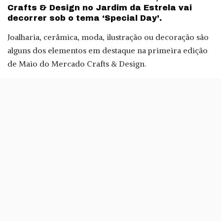
Crafts & Design no Jardim da Estrela vai
decorrer sob o tema ‘Special Day’.
Joalharia, cerâmica, moda, ilustração ou decoração são
alguns dos elementos em destaque na primeira edição
de Maio do Mercado Crafts & Design.
Esta edição é especialmente decidada às mães e
acontece Sábado e Domingo, entre as 10 às 19 horas.
Quem sabe se não é aqui que vai encontrar uma prenda
à medida da melhor mãe do mundo?
O Mercado Crafts & Design no
Jardim da Estrela
é
conhecido pelas suas bancas com produtos de autor,
sobretudo de objectos de artesanato.
– Publicidade –