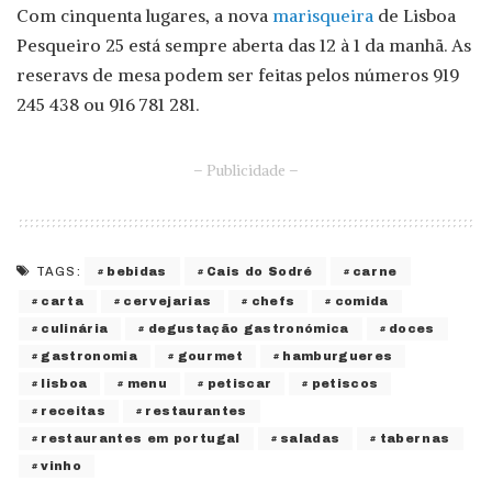
Com cinquenta lugares, a nova
marisqueira
de Lisboa
Pesqueiro 25 está sempre aberta das 12 à 1 da manhã. As
reseravs de mesa podem ser feitas pelos números 919
245 438 ou 916 781 281.
– Publicidade –
bebidas
Cais do Sodré
carne
TAGS:
carta
cervejarias
chefs
comida
culinária
degustação gastronómica
doces
gastronomia
gourmet
hamburgueres
lisboa
menu
petiscar
petiscos
receitas
restaurantes
restaurantes em portugal
saladas
tabernas
vinho