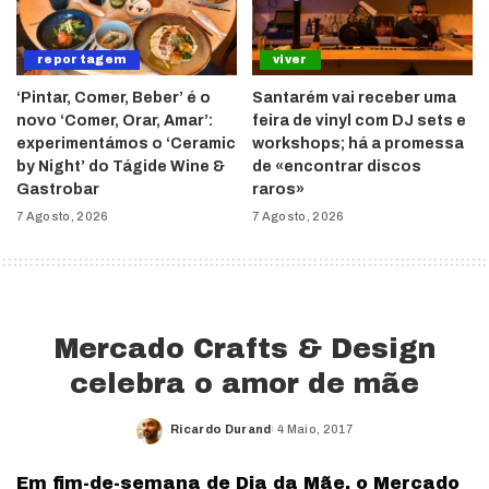
reportagem
viver
‘Pintar, Comer, Beber’ é o
Santarém vai receber uma
novo ‘Comer, Orar, Amar’:
feira de vinyl com DJ sets e
experimentámos o ‘Ceramic
workshops; há a promessa
by Night’ do Tágide Wine &
de «encontrar discos
Gastrobar
raros»
7 Agosto, 2026
7 Agosto, 2026
Mercado Crafts & Design
celebra o amor de mãe
Ricardo Durand
4 Maio, 2017
Posted
by
Em fim-de-semana de Dia da Mãe, o Mercado