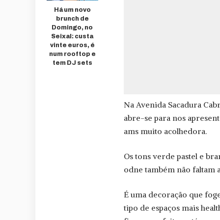
Há um novo
brunch de
Domingo, no
Seixal: custa
vinte euros, é
num rooftop e
tem DJ sets
Na Avenida Sacadura Cabr
abre-se para nos apresen
ams muito acolhedora.
Os tons verde pastel e br
odne também não faltam 
É uma decoração que foge
tipo de espaços mais health