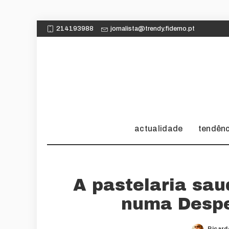
214193988
jornalista@trendy.fidemo.pt
actualidade
tendên
A pastelaria sa
numa Despe
Ricard