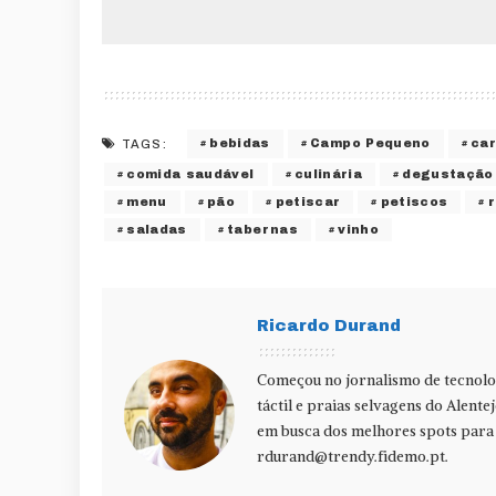
bebidas
Campo Pequeno
ca
TAGS:
comida saudável
culinária
degustação
menu
pão
petiscar
petiscos
saladas
tabernas
vinho
Ricardo Durand
Começou no jornalismo de tecnolog
táctil e praias selvagens do Alente
em busca dos melhores spots para f
rdurand@trendy.fidemo.pt
.