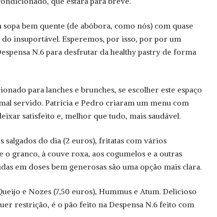
 condicionado, que estará para breve.
ma sopa bem quente (de abóbora, como nós) com quase
to do insuportável. Esperemos, por isso, por por um
espensa N.6 para desfrutar da healthy pastry de forma
ionado para lanches e brunches, se escolher este espaço
 mal servido. Patrícia e Pedro criaram um menu com
deixar satisfeito e, melhor que tudo, mais saudável.
s salgados do dia (2 euros), fritatas com vários
e o granco, à couve roxa, aos cogumelos e a outras
rvidas em doses bem generosas são uma opção mais clara.
Queijo e Nozes (7,50 euros), Hummus e Atum. Delicioso
er restrição, é o pão feito na Despensa N.6 feito com