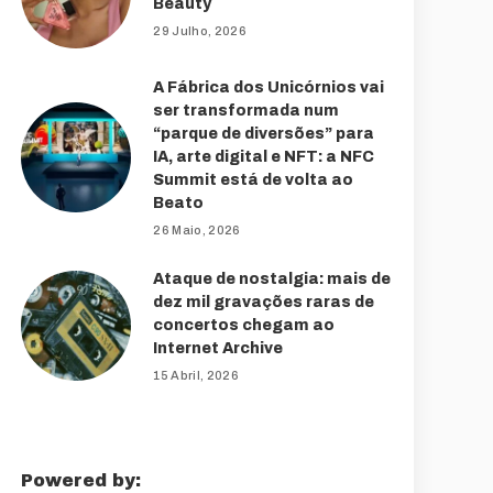
Beauty
29 Julho, 2026
A Fábrica dos Unicórnios vai
ser transformada num
“parque de diversões” para
IA, arte digital e NFT: a NFC
Summit está de volta ao
Beato
26 Maio, 2026
Ataque de nostalgia: mais de
dez mil gravações raras de
concertos chegam ao
Internet Archive
15 Abril, 2026
Powered by: