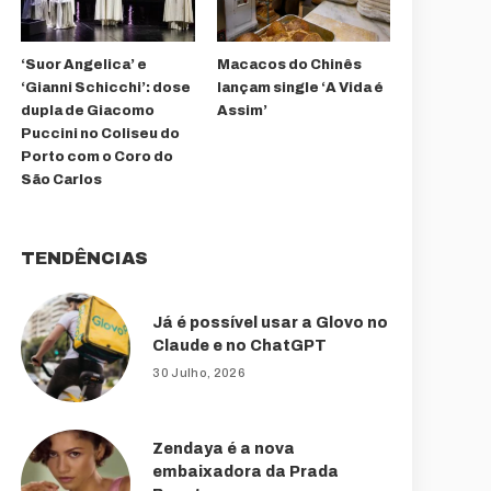
‘Suor Angelica’ e
Macacos do Chinês
‘Gianni Schicchi’: dose
lançam single ‘A Vida é
dupla de Giacomo
Assim’
Puccini no Coliseu do
Porto com o Coro do
São Carlos
TENDÊNCIAS
Já é possível usar a Glovo no
Claude e no ChatGPT
30 Julho, 2026
Zendaya é a nova
embaixadora da Prada