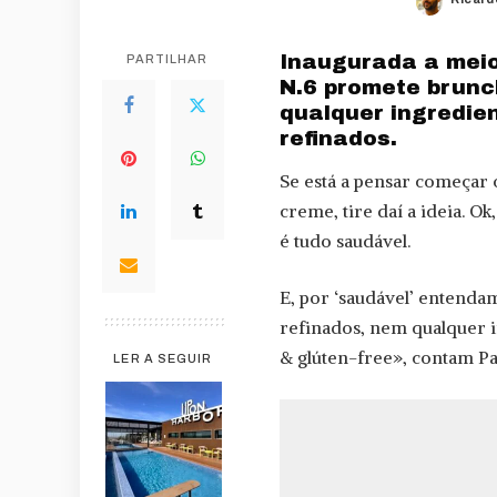
Poste
by
Inaugurada a meio
PARTILHAR
N.6 promete brunc
qualquer ingredien
refinados.
Se está a pensar começar
creme, tire daí a ideia. O
é tudo saudável.
E, por ‘saudável’ entenda
refinados, nem qualquer in
& glúten-free», contam Pa
LER A SEGUIR