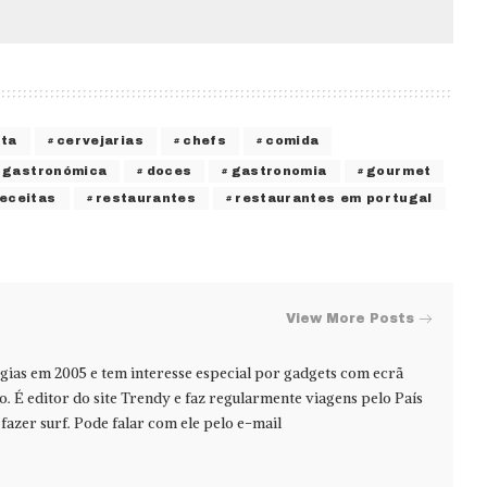
rta
cervejarias
chefs
comida
 gastronómica
doces
gastronomia
gourmet
receitas
restaurantes
restaurantes em portugal
View More Posts
ias em 2005 e tem interesse especial por gadgets com ecrã
jo. É editor do site Trendy e faz regularmente viagens pelo País
azer surf. Pode falar com ele pelo e-mail