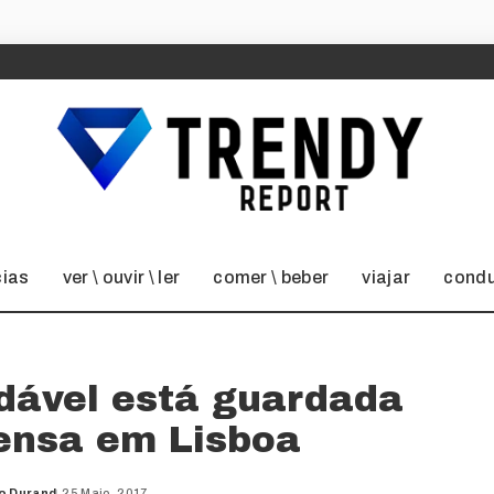
cias
ver \ ouvir \ ler
comer \ beber
viajar
condu
udável está guardada
nsa em Lisboa
o Durand
25 Maio, 2017