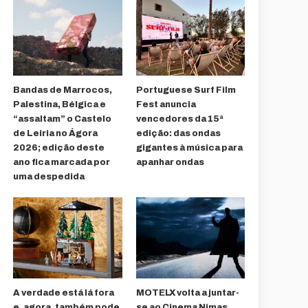
Bandas de Marrocos,
Portuguese Surf Film
Palestina, Bélgica e
Fest anuncia
“assaltam” o Castelo
vencedores da 15ª
de Leiria no Ágora
edição: das ondas
2026; edição deste
gigantes à música para
ano fica marcada por
apanhar ondas
uma despedida
A verdade está lá fora
MOTELX volta a juntar-
e, agora, também pode
se ao Cinema Nimas