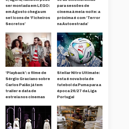
ser montada em LEGO:
para sessões de
em Agosto chega um
cinema à meia-noite: a
set Icons de ‘Ficheiros
próxima é com ‘Terror
Secretos’
na Autoestrada’
‘Playback’: o filme de
Stellar Nitro Ultimate:
Sérgio Graciano sobre
esta é nova bola de
Carlos Paião já tem
futebol da Puma para a
trailer e data de
época 26/27 da Liga
estreia nos cinemas
Portugal