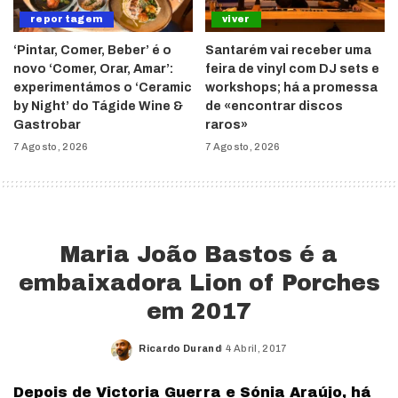
reportagem
viver
‘Pintar, Comer, Beber’ é o
Santarém vai receber uma
novo ‘Comer, Orar, Amar’:
feira de vinyl com DJ sets e
experimentámos o ‘Ceramic
workshops; há a promessa
by Night’ do Tágide Wine &
de «encontrar discos
Gastrobar
raros»
7 Agosto, 2026
7 Agosto, 2026
Maria João Bastos é a
embaixadora Lion of Porches
em 2017
Ricardo Durand
4 Abril, 2017
Posted
by
Depois de Victoria Guerra e Sónia Araújo, há