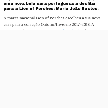
uma nova bela cara portuguesa a desfilar
para a Lion of Porches: Maria João Bastos.
A marca nacional Lion of Porches escolheu a sua nova
cara para a colecção Outono/Inverno 2017-2018. A
sucessora de
Victoria Guerra
e
Sónia Araújo
é Maria
João Bastos.
A nova cara da Lion of Porches foi a protagonista do
desfile de apresentação da coleção Royal Mountain, que
decorreu na 40.ª edição do Portugal Fashion.