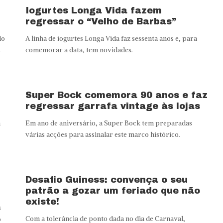
Iogurtes Longa Vida fazem
regressar o “Velho de Barbas”
do
A linha de iogurtes Longa Vida faz sessenta anos e, para
s
comemorar a data, tem novidades.
Super Bock comemora 90 anos e faz
regressar garrafa vintage às lojas
a
Em ano de aniversário, a Super Bock tem preparadas
várias acções para assinalar este marco histórico.
Desafio Guiness: convença o seu
patrão a gozar um feriado que não
existe!
s
Com a tolerância de ponto dada no dia de Carnaval,
o