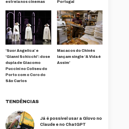
estreia nos cinemas
Portugal
‘Suor Angelica’ e
Macacos do Chinês
‘Gianni Schicchi’: dose
lançam single ‘A Vida é
dupla de Giacomo
Assim’
Puccini no Coliseu do
Porto com o Coro do
São Carlos
TENDÊNCIAS
Já é possível usar a Glovo no
Claude e no ChatGPT