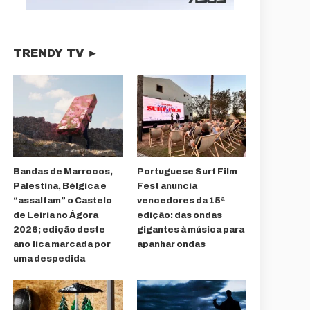
TRENDY TV ►
Bandas de Marrocos,
Portuguese Surf Film
Palestina, Bélgica e
Fest anuncia
“assaltam” o Castelo
vencedores da 15ª
de Leiria no Ágora
edição: das ondas
2026; edição deste
gigantes à música para
ano fica marcada por
apanhar ondas
uma despedida