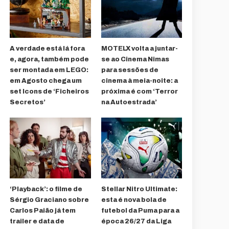
A verdade está lá fora
MOTELX volta a juntar-
e, agora, também pode
se ao Cinema Nimas
ser montada em LEGO:
para sessões de
em Agosto chega um
cinema à meia-noite: a
set Icons de ‘Ficheiros
próxima é com ‘Terror
Secretos’
na Autoestrada’
‘Playback’: o filme de
Stellar Nitro Ultimate:
Sérgio Graciano sobre
esta é nova bola de
Carlos Paião já tem
futebol da Puma para a
trailer e data de
época 26/27 da Liga