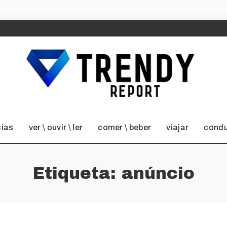
cias
ver \ ouvir \ ler
comer \ beber
viajar
condu
Etiqueta:
anúncio