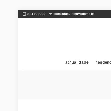
214193988
jornalista@trendy.fidemo.pt
actualidade
tendên