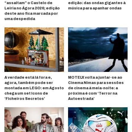
“assaltam” o Castelo de
edição: das ondas gigantes à
Leiria no Ágora 2026; edição
música para apanhar ondas
deste ano fica marcada por
uma despedida
A verdade está lá fora e,
MOTELX volta a juntar-se ao
agora, também pode ser
Cinema Nimas para sessões
montada em LEGO: em Agosto
de cinema à meia-noite: a
chega um set Icons de
próxima é com ‘Terror na
‘Ficheiros Secretos’
Autoestrada’