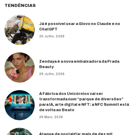
TENDÊNCIAS
Já é possível usar a Glovo no Claude e no
ChatGPT
30 Julho, 2026
Zendaya é a nova embaixadora da Prada
Beauty
29 Julho, 2026
A Fábrica dos Unicórnios vai ser
transformada num “parque de diversões”
para IA, arte digital e NFT: a NFC Summit está
de volta ao Beato
26 Maio, 2026
Ataque de nostalgia: mais de dez mil