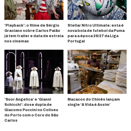
‘Playback’: o filme de Sérgio
Stellar Nitro Ultimate: esta é
Graciano sobre Carlos Paião
nova bola de futebol da Puma
já tem trailer e data de estreia
para a época 26/27 da Liga
nos cinemas
Portugal
‘Suor Angelica’ e ‘Gianni
Macacos do Chinês lançam
Schicchi’: dose dupla de
single ‘A Vida é Assim’
Giacomo Puccini no Coliseu
do Porto com o Coro do São
Carlos