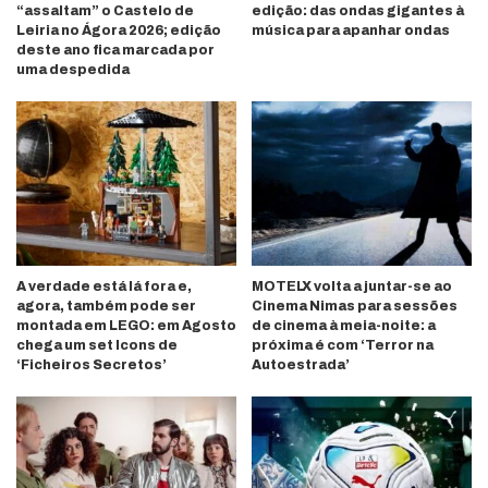
“assaltam” o Castelo de
edição: das ondas gigantes à
Leiria no Ágora 2026; edição
música para apanhar ondas
deste ano fica marcada por
uma despedida
A verdade está lá fora e,
MOTELX volta a juntar-se ao
agora, também pode ser
Cinema Nimas para sessões
montada em LEGO: em Agosto
de cinema à meia-noite: a
chega um set Icons de
próxima é com ‘Terror na
‘Ficheiros Secretos’
Autoestrada’