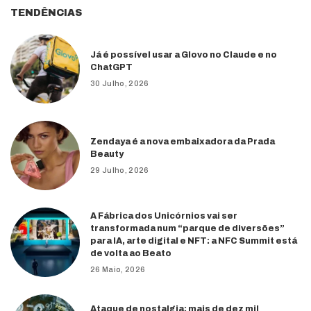
TENDÊNCIAS
Já é possível usar a Glovo no Claude e no
ChatGPT
30 Julho, 2026
Zendaya é a nova embaixadora da Prada
Beauty
29 Julho, 2026
A Fábrica dos Unicórnios vai ser
transformada num “parque de diversões”
para IA, arte digital e NFT: a NFC Summit está
de volta ao Beato
26 Maio, 2026
Ataque de nostalgia: mais de dez mil