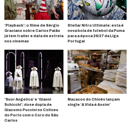
‘Playback’: o filme de Sérgio
Stellar Nitro Ultimate: esta é
Graciano sobre Carlos Paião
nova bola de futebol da Puma
já tem trailer e data de estreia
para a época 26/27 da Liga
nos cinemas
Portugal
‘Suor Angelica’ e ‘Gianni
Macacos do Chinês lançam
Schicchi’: dose dupla de
single ‘A Vida é Assim’
Giacomo Puccini no Coliseu
do Porto com o Coro do São
Carlos