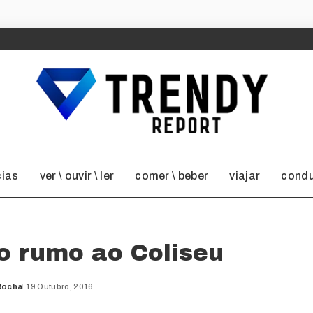
cias
ver \ ouvir \ ler
comer \ beber
viajar
condu
o rumo ao Coliseu
Rocha
19 Outubro, 2016
d