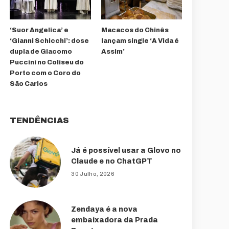
‘Suor Angelica’ e
Macacos do Chinês
‘Gianni Schicchi’: dose
lançam single ‘A Vida é
dupla de Giacomo
Assim’
Puccini no Coliseu do
Porto com o Coro do
São Carlos
TENDÊNCIAS
Já é possível usar a Glovo no
Claude e no ChatGPT
30 Julho, 2026
Zendaya é a nova
embaixadora da Prada