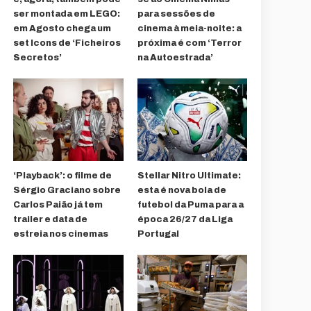
ser montada em LEGO:
para sessões de
em Agosto chega um
cinema à meia-noite: a
set Icons de ‘Ficheiros
próxima é com ‘Terror
Secretos’
na Autoestrada’
‘Playback’: o filme de
Stellar Nitro Ultimate:
Sérgio Graciano sobre
esta é nova bola de
Carlos Paião já tem
futebol da Puma para a
trailer e data de
época 26/27 da Liga
estreia nos cinemas
Portugal