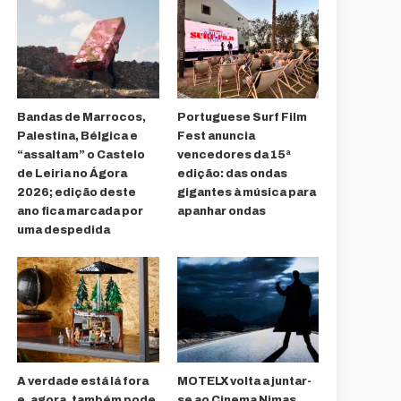
Bandas de Marrocos,
Portuguese Surf Film
Palestina, Bélgica e
Fest anuncia
“assaltam” o Castelo
vencedores da 15ª
de Leiria no Ágora
edição: das ondas
2026; edição deste
gigantes à música para
ano fica marcada por
apanhar ondas
uma despedida
A verdade está lá fora
MOTELX volta a juntar-
e, agora, também pode
se ao Cinema Nimas