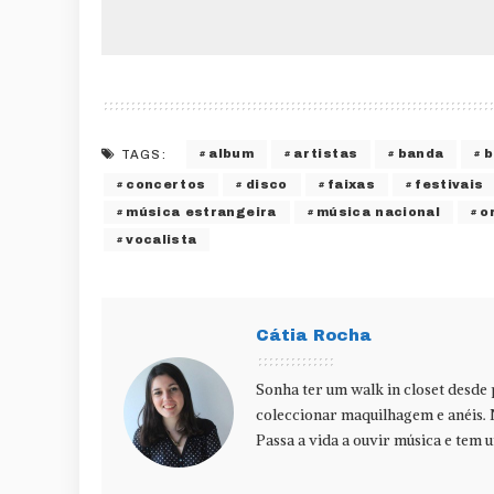
album
artistas
banda
b
TAGS:
concertos
disco
faixas
festivais
música estrangeira
música nacional
o
vocalista
Cátia Rocha
Sonha ter um walk in closet desde
coleccionar maquilhagem e anéis. 
Passa a vida a ouvir música e tem u