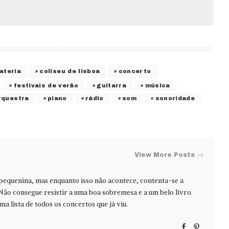
ateria
coliseu de lisboa
concerto
festivais de verão
guitarra
música
rquestra
piano
rádio
som
sonoridade
View More Posts
 pequenina, mas enquanto isso não acontece, contenta-se a
Não consegue resistir a uma boa sobremesa e a um belo livro.
ma lista de todos os concertos que já viu.