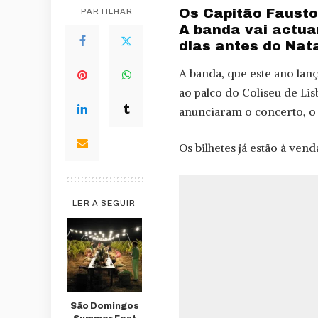
Os Capitão Fausto
PARTILHAR
A banda vai actua
dias antes do Nata
A banda, que este ano lan
ao palco do Coliseu de Li
anunciaram o concerto, o q
Os bilhetes já estão à ven
LER A SEGUIR
São Domingos