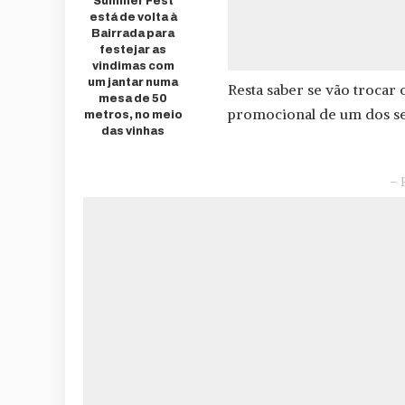
Summer Fest
está de volta à
Bairrada para
festejar as
vindimas com
um jantar numa
Resta saber se vão trocar
mesa de 50
promocional de um dos seu
metros, no meio
das vinhas
– 