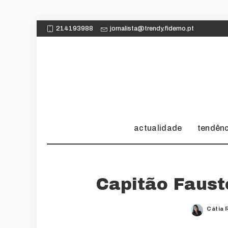
214193988
jornalista@trendy.fidemo.pt
actualidade
tendên
Capitão Faust
Cátia 
Poste
by