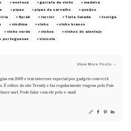
o
enoteca
garrafa de vinho
madeira
os
pipas
pipas de carvalho
queijos
Síria
Syrah
terroir
Tinta Caiada
touriga
s
vindima
vinho
vinho branco
vinho verde
vinhos
vinhos do alentejo
s portugueses
vinícola
View More Posts
ias em 2005 e tem interesse especial por gadgets com ecrã
jo. É editor do site Trendy e faz regularmente viagens pelo País
azer surf. Pode falar com ele pelo e-mail