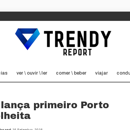
cias
ver \ ouvir \ ler
comer \ beber
viajar
condu
 lança primeiro Porto
lheita
Durand
16 Setembro, 2016