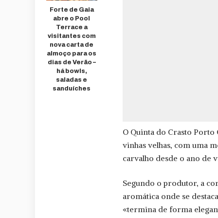
Forte de Gaia
abre o Pool
Terrace a
visitantes com
nova carta de
almoço para os
dias de Verão –
há bowls,
saladas e
sanduíches
O Quinta do Crasto Porto 
vinhas velhas, com uma m
carvalho desde o ano de 
Segundo o produtor, a co
aromática onde se destaca
«termina de forma elegant