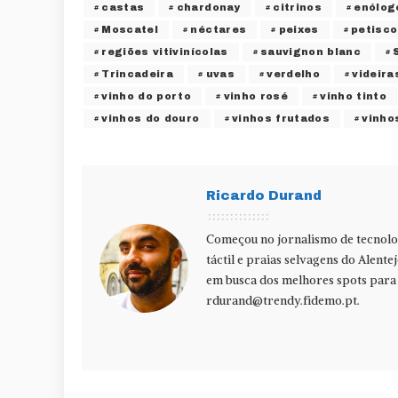
castas
chardonay
citrinos
enólog
Moscatel
néctares
peixes
petisc
regiões vitivinícolas
sauvignon blanc
Trincadeira
uvas
verdelho
videira
vinho do porto
vinho rosé
vinho tinto
vinhos do douro
vinhos frutados
vinho
Ricardo Durand
Começou no jornalismo de tecnolog
táctil e praias selvagens do Alente
em busca dos melhores spots para f
rdurand@trendy.fidemo.pt
.