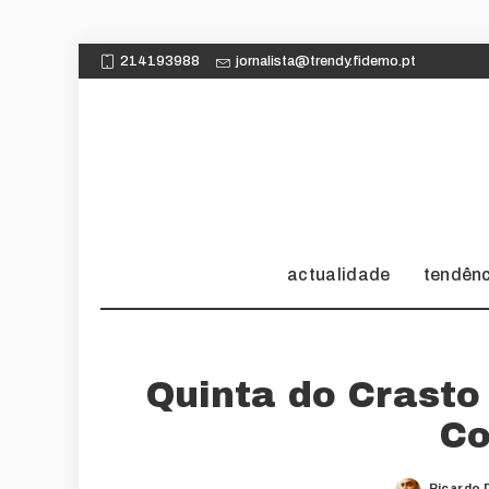
214193988
jornalista@trendy.fidemo.pt
actualidade
tendên
Quinta do Crasto
Co
Ricardo 