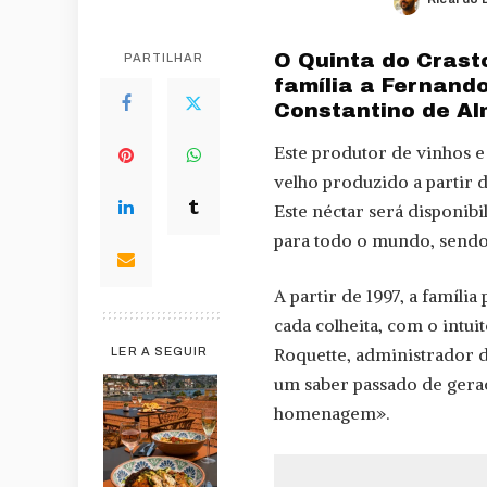
Posted
by
O Quinta do Cras
PARTILHAR
família a Fernando
Constantino de Al
Este produtor de vinhos e
velho produzido a partir d
Este néctar será disponibi
para todo o mundo, sendo
A partir de 1997, a famíli
cada colheita, com o intu
Roquette, administrador d
LER A SEGUIR
um saber passado de geraç
homenagem».