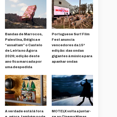
Bandas de Marrocos,
Portuguese Surf Film
Palestina, Bélgica e
Fest anuncia
“assaltam” o Castelo
vencedores da 15ª
de Leiria no Ágora
edição: das ondas
2026; edição deste
gigantes à música para
ano fica marcada por
apanhar ondas
uma despedida
A verdade está lá fora
MOTELX volta a juntar-
e, agora, também pode
se ao Cinema Nimas