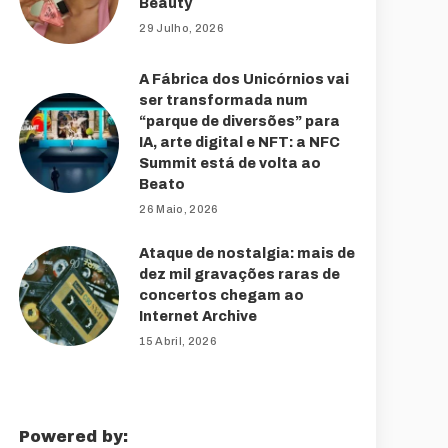
Beauty
29 Julho, 2026
A Fábrica dos Unicórnios vai
ser transformada num
“parque de diversões” para
IA, arte digital e NFT: a NFC
Summit está de volta ao
Beato
26 Maio, 2026
Ataque de nostalgia: mais de
dez mil gravações raras de
concertos chegam ao
Internet Archive
15 Abril, 2026
Powered by: