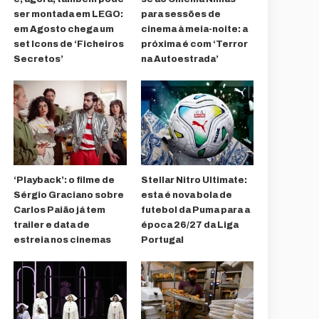
ser montada em LEGO:
para sessões de
em Agosto chega um
cinema à meia-noite: a
set Icons de ‘Ficheiros
próxima é com ‘Terror
Secretos’
na Autoestrada’
‘Playback’: o filme de
Stellar Nitro Ultimate:
Sérgio Graciano sobre
esta é nova bola de
Carlos Paião já tem
futebol da Puma para a
trailer e data de
época 26/27 da Liga
estreia nos cinemas
Portugal