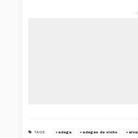
– 
adega
adegas de vinho
alva
TAGS: