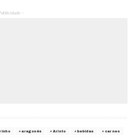
Publicidade –
rinho
aragonês
Arinto
bebidas
carnes