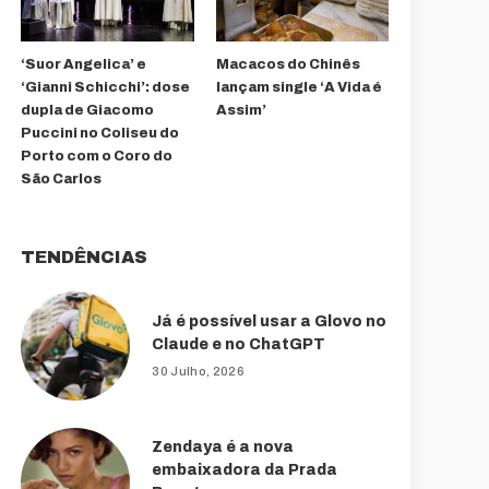
‘Suor Angelica’ e
Macacos do Chinês
‘Gianni Schicchi’: dose
lançam single ‘A Vida é
dupla de Giacomo
Assim’
Puccini no Coliseu do
Porto com o Coro do
São Carlos
TENDÊNCIAS
Já é possível usar a Glovo no
Claude e no ChatGPT
30 Julho, 2026
Zendaya é a nova
embaixadora da Prada