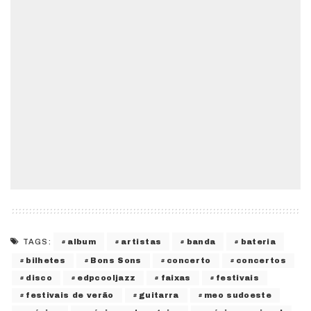
album
artistas
banda
bateria
TAGS:
bilhetes
Bons Sons
concerto
concertos
disco
edpcooljazz
faixas
festivais
festivais de verão
guitarra
meo sudoeste