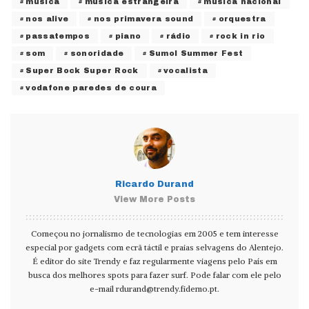
música
música estrangeira
música nacional
nos alive
nos primavera sound
orquestra
passatempos
piano
rádio
rock in rio
som
sonoridade
Sumol Summer Fest
Super Bock Super Rock
vocalista
vodafone paredes de coura
Ricardo Durand
View More Posts
Começou no jornalismo de tecnologias em 2005 e tem interesse
especial por gadgets com ecrã táctil e praias selvagens do Alentejo.
É editor do site Trendy e faz regularmente viagens pelo País em
busca dos melhores spots para fazer surf. Pode falar com ele pelo
e-mail
rdurand@trendy.fidemo.pt
.