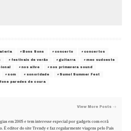
ateria
Bons Sons
concerto
concertos
s
festivais de verão
guitarra
meo sudoeste
ional
nos alive
nos primavera sound
som
sonoridade
Sumol Summer Fest
fone paredes de coura
View More Posts
ias em 2005 e tem interesse especial por gadgets com ecrã
jo. É editor do site Trendy e faz regularmente viagens pelo País