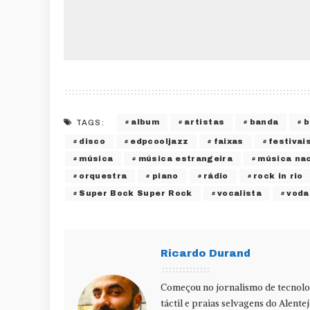
album
artistas
banda
b
TAGS:
disco
edpcooljazz
faixas
festivai
música
música estrangeira
música nac
orquestra
piano
rádio
rock in rio
Super Bock Super Rock
vocalista
voda
Ricardo Durand
Começou no jornalismo de tecnolog
táctil e praias selvagens do Alente