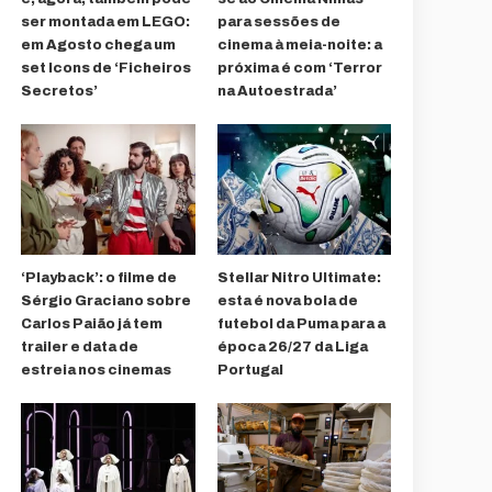
ser montada em LEGO:
para sessões de
em Agosto chega um
cinema à meia-noite: a
set Icons de ‘Ficheiros
próxima é com ‘Terror
Secretos’
na Autoestrada’
‘Playback’: o filme de
Stellar Nitro Ultimate:
Sérgio Graciano sobre
esta é nova bola de
Carlos Paião já tem
futebol da Puma para a
trailer e data de
época 26/27 da Liga
estreia nos cinemas
Portugal