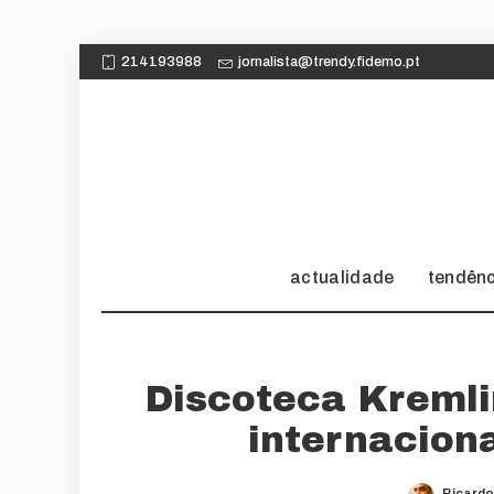
214193988
jornalista@trendy.fidemo.pt
actualidade
tendên
Discoteca Kremli
internacion
Ricardo