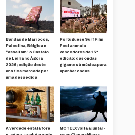
Bandas de Marrocos,
Portuguese Surf Film
Palestina, Bélgica e
Fest anuncia
“assaltam” o Castelo
vencedores da 15ª
de Leiria no Ágora
edição: das ondas
2026; edição deste
gigantes à música para
ano fica marcada por
apanhar ondas
uma despedida
A verdade está lá fora
MOTELX volta a juntar-
e, agora, também pode
se ao Cinema Nimas