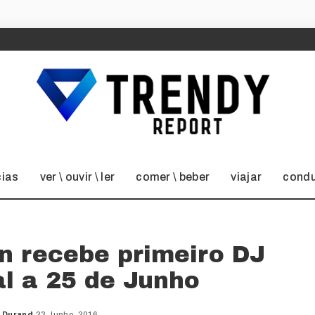
cias
ver \ ouvir \ ler
comer \ beber
viajar
condu
n recebe primeiro DJ
al a 25 de Junho
 Durand
23 Junho, 2016