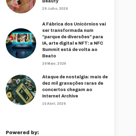
Beauty
29 Julho, 2026
A Fábrica dos Unicórnios vai
ser transformada num
“parque de diversões” para
IA, arte digital e NFT: a NFC
Summit está de volta ao
Beato
26 Maio, 2026
Ataque de nostalgia: mais de
dez mil gravações raras de
concertos chegam ao
Internet Archive
15 Abril, 2026
Powered by: