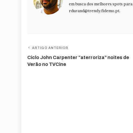
em busca dos melhores spots para f
rdurand@trendy.fidemo.pt
.
ARTIGO ANTERIOR
Ciclo John Carpenter “aterroriza” noites de
Verão no TVCine