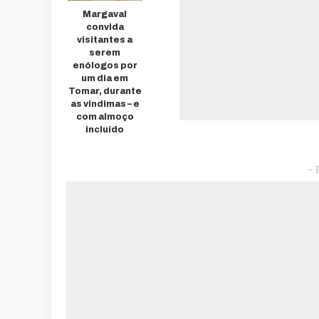
Margaval
convida
visitantes a
serem
enólogos por
um dia em
Tomar, durante
as vindimas – e
com almoço
incluído
– 