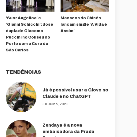
‘Suor Angelica’ e
Macacos do Chinês
‘Gianni Schicchi’: dose
lançam single ‘A Vida é
dupla de Giacomo
Assim’
Puccini no Coliseu do
Porto com o Coro do
São Carlos
TENDÊNCIAS
Já é possível usar a Glovo no
Claude e no ChatGPT
30 Julho, 2026
Zendaya é a nova
embaixadora da Prada