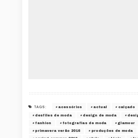
acessórios
actual
calçado
TAGS:
desfiles de moda
design de moda
desi
fashion
fotografias de moda
glamour
primavera verão 2016
produções de moda