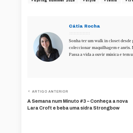
spring summer 2016
style
ténis
tr
Cátia Rocha
Sonha ter um walk in closet desde
coleccionar maquilhagem e anéis. 
Passa a vida a ouvir música e tem u
ARTIGO ANTERIOR
A Semana num Minuto #3 – Conheça a nova
Lara Croft e beba uma sidra Strongbow