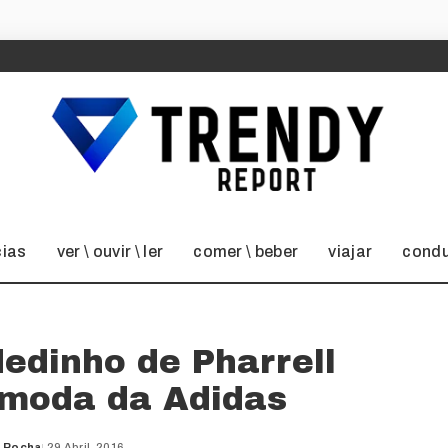
cias
ver \ ouvir \ ler
comer \ beber
viajar
condu
dedinho de Pharrell
 moda da Adidas
a Rocha
29 Abril, 2016