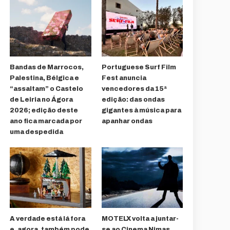
Bandas de Marrocos,
Portuguese Surf Film
Palestina, Bélgica e
Fest anuncia
“assaltam” o Castelo
vencedores da 15ª
de Leiria no Ágora
edição: das ondas
2026; edição deste
gigantes à música para
ano fica marcada por
apanhar ondas
uma despedida
A verdade está lá fora
MOTELX volta a juntar-
e, agora, também pode
se ao Cinema Nimas