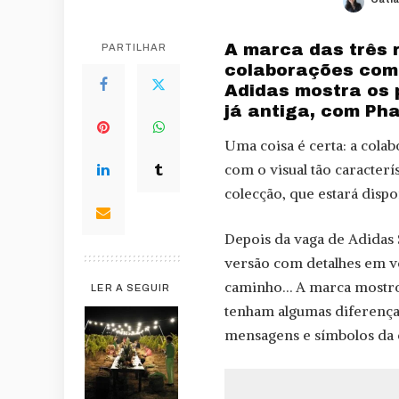
Post
by
A marca das três 
PARTILHAR
colaborações com 
Adidas mostra os 
já antiga, com Pha
Uma coisa é certa: a cola
com o visual tão caracterí
colecção, que estará disp
Depois da vaga de Adidas 
versão com detalhes em v
caminho… A marca mostrou
LER A SEGUIR
tenham algumas diferenças
mensagens e símbolos da c