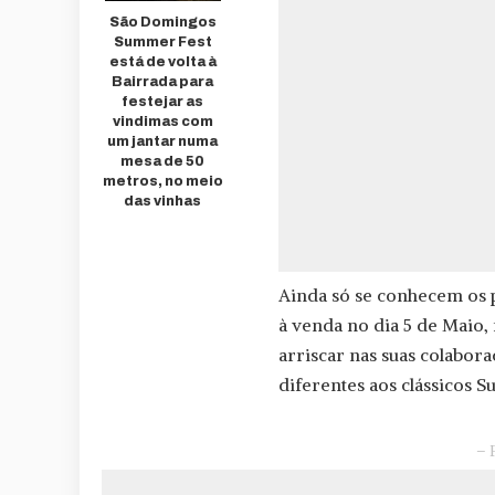
São Domingos
Summer Fest
está de volta à
Bairrada para
festejar as
vindimas com
um jantar numa
mesa de 50
metros, no meio
das vinhas
Ainda só se conhecem os p
à venda no dia 5 de Maio,
arriscar nas suas colabor
diferentes aos clássicos Su
– 