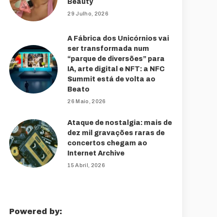
Beauty
29 Julho, 2026
A Fábrica dos Unicórnios vai
ser transformada num
“parque de diversões” para
IA, arte digital e NFT: a NFC
Summit está de volta ao
Beato
26 Maio, 2026
Ataque de nostalgia: mais de
dez mil gravações raras de
concertos chegam ao
Internet Archive
15 Abril, 2026
Powered by: