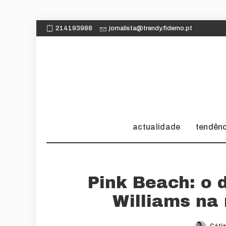
214193988
jornalista@trendy.fidemo.pt
actualidade
tendên
Pink Beach: o 
Williams na
Cáti