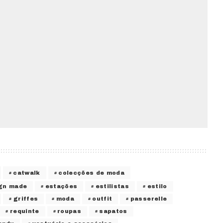
catwalk
colecções de moda
gn made
estações
estilistas
estilo
griffes
moda
outfit
passerelle
requinte
roupas
sapatos