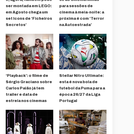
ser montada em LEGO:
para sessões de
em Agosto chega um
cinema à meia-noite: a
set Icons de ‘Ficheiros
próxima é com ‘Terror
Secretos’
na Autoestrada’
‘Playback’: o filme de
Stellar Nitro Ultimate:
Sérgio Graciano sobre
esta é nova bola de
Carlos Paião já tem
futebol da Puma para a
trailer e data de
época 26/27 da Liga
estreia nos cinemas
Portugal