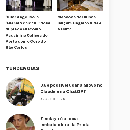
‘Suor Angelica’ e
Macacos do Chinês
‘Gianni Schicchi’: dose
lançam single ‘A Vida é
dupla de Giacomo
Assim’
Puccini no Coliseu do
Porto com o Coro do
São Carlos
TENDÊNCIAS
Já é possível usar a Glovo no
Claude e no ChatGPT
30 Julho, 2026
Zendaya é a nova
embaixadora da Prada