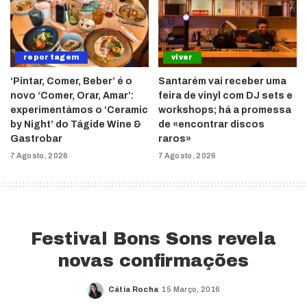
reportagem
viver
‘Pintar, Comer, Beber’ é o
Santarém vai receber uma
novo ‘Comer, Orar, Amar’:
feira de vinyl com DJ sets e
experimentámos o ‘Ceramic
workshops; há a promessa
by Night’ do Tágide Wine &
de «encontrar discos
Gastrobar
raros»
7 Agosto, 2026
7 Agosto, 2026
Festival Bons Sons revela
novas confirmações
Cátia Rocha
15 Março, 2016
Posted
by