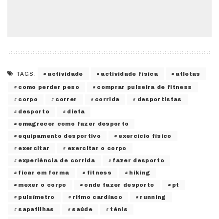
actividade
actividade física
atletas
TAGS:
como perder peso
comprar pulseira de fitness
corpo
correr
corrida
desportistas
desporto
dieta
emagrecer como fazer desporto
equipamento desportivo
exercício físico
exercitar
exercitar o corpo
experiência de corrida
fazer desporto
ficar em forma
fitness
hiking
mexer o corpo
onde fazer desporto
pt
pulsímetro
ritmo cardíaco
running
sapatilhas
saúde
ténis