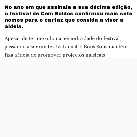
No ano em que assinala a sua décima edição,
o festival de Cem Soldos confirmou mais sete
nomes para o cartaz que convida a viver a
aldeia.
Apesar de ter mexido na periodicidade do festival,
passando a ser um festival anual, o Bons Sons mantém
fixa a ideia de promover projectos musicais
portugueses. Desta vez, foi confirmada a presença da
fadista Cristina Branco, de Flak (compositor e
guitarrista de projectos como Rádio Macau ou Micro
Audio Waves), Golden Slumbers, Few Fingers, Keep
Razors Sharp, Grutera e Bonecos
Na décima edição do BONS SONS, o festival continua a
manter a matriz que o celebrizou: a apresentação de
projectos nacionais inovadores com estilos e
influências diferentes que variam no vasto espectro