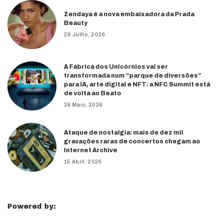
Zendaya é a nova embaixadora da Prada
Beauty
29 Julho, 2026
A Fábrica dos Unicórnios vai ser
transformada num “parque de diversões”
para IA, arte digital e NFT: a NFC Summit está
de volta ao Beato
26 Maio, 2026
Ataque de nostalgia: mais de dez mil
gravações raras de concertos chegam ao
Internet Archive
15 Abril, 2026
Powered by: