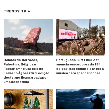
TRENDY TV ►
Bandas de Marrocos,
Portuguese Surf Film Fest
Palestina, Bélgica e
anuncia vencedores da 15ª
“assaltam” o Castelo de
edição: das ondas gigantes à
Leiria no Ágora 2026; edição
música para apanhar ondas
deste ano fica marcada por
uma despedida