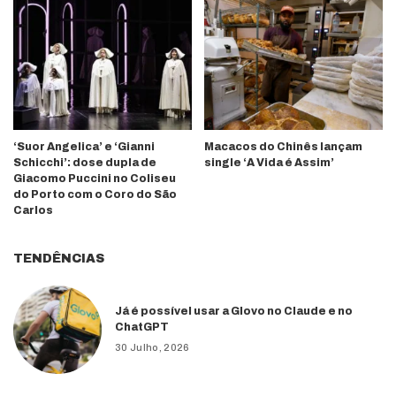
‘Suor Angelica’ e ‘Gianni
Macacos do Chinês lançam
Schicchi’: dose dupla de
single ‘A Vida é Assim’
Giacomo Puccini no Coliseu
do Porto com o Coro do São
Carlos
TENDÊNCIAS
Já é possível usar a Glovo no Claude e no
ChatGPT
30 Julho, 2026