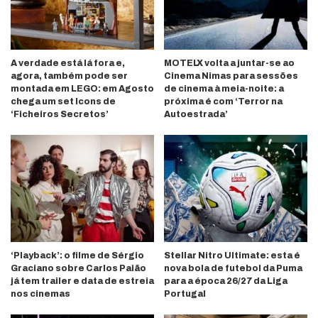
A verdade está lá fora e,
MOTELX volta a juntar-se ao
agora, também pode ser
Cinema Nimas para sessões
montada em LEGO: em Agosto
de cinema à meia-noite: a
chega um set Icons de
próxima é com ‘Terror na
‘Ficheiros Secretos’
Autoestrada’
‘Playback’: o filme de Sérgio
Stellar Nitro Ultimate: esta é
Graciano sobre Carlos Paião
nova bola de futebol da Puma
já tem trailer e data de estreia
para a época 26/27 da Liga
nos cinemas
Portugal